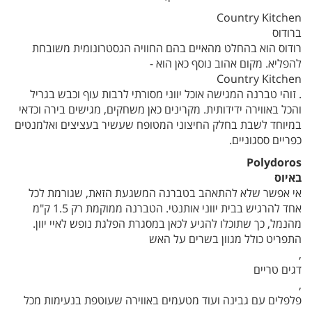
Country Kitchen
ברודוס
רודוס הוא בהחלט מהאיים בהם החוויה הגסטרונומית משובחת
להפליא. מקום אהוב נוסף כאן הוא -
Country Kitchen
. זוהי טברנה המגישה אוכל יווני מסורתי לרבות עוף וכבש בגריל
והכל באווירה ידידותית. מקרינים כאן משחקים, מגישים בירה וכדאי
במיוחד לשבת בחלק החיצוני המטופח שעשיר בעציצים ואלמנטים
כפריים ססגוניים.
Polydoros
באיוס
אי אפשר שלא להתאהב בטברנה המשגעת הזאת, שגורמת לכל
אחד להרגיש בבית יווני אותנטי. הטברנה ממוקמת רק 1.5 ק"מ
מהנמל, כך שתוכלו להגיע לכאן במסגרת הפלגת נופש לאיי יוון.
התפריט כולל מגוון בשרים על האש
,
דגים טריים
,
פלפלים עם גבינה ועוד מטעמים באווירה שעוטפת בנעימות מכל