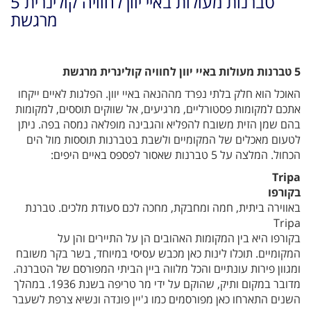
5 טברנות מעולות באיי יוון לחוויה קולינרית
מרגשת
5 טברנות מעולות באיי יוון לחוויה קולינרית מרגשת
האוכל הוא חלק בלתי נפרד מההנאה באיי יוון. הפלגות לאיים ייקחו
אתכם למקומות פסטורליים, מרגיעים, אל שווקים תוססים, למקומות
בהם שמן הזית משובח להפליא והגבינה מופלאה נמסה בפה. ניתן
לטעום מאכלים של המקומיים ולשבת בטברנות תוססות מול הים
הכחול. המלצה על 5 טברנות שאסור לפספס באיים היפים:
Tripa
בקורפו
באווירה ביתית, חמה ומחבקת, מחכה לכם סעודת מלכים. טברנת
Tripa
בקורפו היא בין המקומות האהובים הן על התיירים והן על
המקומיים. תוכלו לינות כאן מכבש עסיסי במיוחד, בשר בקר משובח
ומגוון פירות עונתיים והכל מלווה ביין הביתי המפורסם של הטברנה.
מדובר במקום ותיק, שהוקם על ידי מר טריפה בשנת 1936. במהלך
השנים התארחו כאן מפורסמים כמו ג'יין פונדה ונשיא צרפת לשעבר