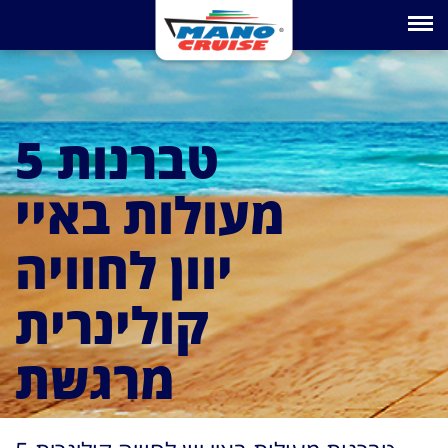
Toggle na
5 טברנות
מעולות באיי
יוון לחוויה
קולינרית
מרגשת