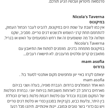
פרנסואה מיטראן ועכשיו הגיע תורכם.
Nicola's Taverna
במיקונוס
אין כמו לשבת על שפת הים במיקונוס, להביט לעבר הכחול העמוק,
להתחמם תחת קרני השמש ולנשנש דגים טריים. מסביב, שקט
ושלווה וכל מה ששומעים זה את רחש המטעמים על האש או בגריל.
Nicola's Taverna
במיקונוס מתמחה בדגים. מוזמנים לפתוח את התיאבון עם
מתאבנים קרים וסלטים מרעננים. לא תישארו רעבים...
mam asofia
ברודוס
יצאתם לקרוז באיי יוון ומחפשים מקום אותנטי לסעוד בו? .
mam asofia
הוא אחד המומלצים ברודוס. הגברת סופיה, בעלה ושני בניהם
מארחים ברוחב לב לארוחות משובחות בניחוח יווני. נבחרת הפלטות
של המקום מככבת ובגדול עם פלטות דוגמת פלטת בשרים הכוללת
בין היתר, צלעות כבש, נקניקיות בסגנון כפרי או פלטת דגים טריים
ויש גם כדורי בשר טובים וכמובן, יינות איכותיים. תיהנו מכל רגע!