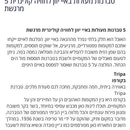
5 טברנות מעולות באיי יוון לחוויה קולינרית
מרגשת
5 טברנות מעולות באיי יוון לחוויה קולינרית מרגשת
האוכל הוא חלק בלתי נפרד מההנאה באיי יוון. הפלגות לאיים ייקחו
אתכם למקומות פסטורליים, מרגיעים, אל שווקים תוססים, למקומות
בהם שמן הזית משובח להפליא והגבינה מופלאה נמסה בפה. ניתן
לטעום מאכלים של המקומיים ולשבת בטברנות תוססות מול הים
הכחול. המלצה על 5 טברנות שאסור לפספס באיים היפים:
Tripa
בקורפו
באווירה ביתית, חמה ומחבקת, מחכה לכם סעודת מלכים. טברנת
Tripa
בקורפו היא בין המקומות האהובים הן על התיירים והן על
המקומיים. תוכלו לינות כאן מכבש עסיסי במיוחד, בשר בקר משובח
ומגוון פירות עונתיים והכל מלווה ביין הביתי המפורסם של הטברנה.
מדובר במקום ותיק, שהוקם על ידי מר טריפה בשנת 1936. במהלך
השנים התארחו כאן מפורסמים כמו ג'יין פונדה ונשיא צרפת לשעבר