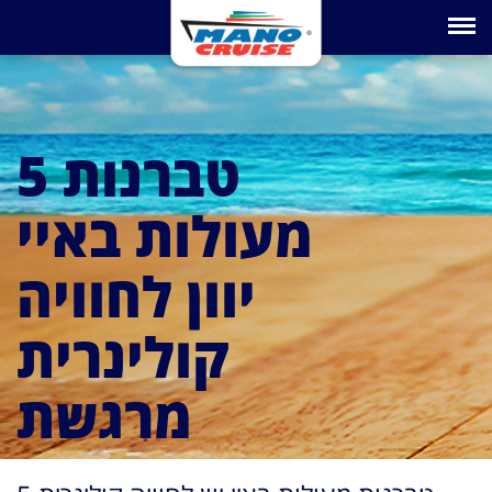
Toggle na
5 טברנות
מעולות באיי
יוון לחוויה
קולינרית
מרגשת