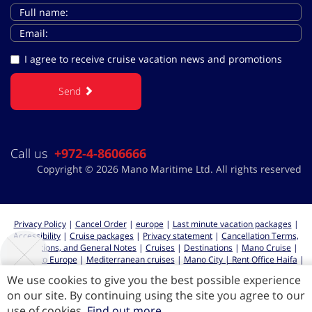
I agree to receive cruise vacation news and promotions
Send
Call us
+972-4-8606666
Copyright © 2026 Mano Maritime Ltd. All rights reserved
Privacy Policy
|
Cancel Order
|
europe
|
Last minute vacation packages
|
Accessibility
|
Cruise packages
|
Privacy statement
|
Cancellation Terms,
Regulations, and General Notes
|
Cruises
|
Destinations
|
Mano Cruise
|
Cruises to Europe
|
Mediterranean cruises
|
Mano City | Rent Office Haifa
|
Cruises from Haifa
We use cookies to give you the best possible experience
on our site. By continuing using the site you agree to our
use of cookies.
Find out more
All rights reserved for Mano Maritime LTD 2026 ©