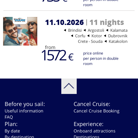
room
11.10.2026
11 nights
|
Brindisi
Argostoli
Kalamata
Corfu
Kotor
Dubrovnik
Crete - Souda
Katakolon
from
1572
€
price online
per person in double
room
Before you sail:
Cancel Cruise:
Useful information
Cancel Cruise Booking
FAQ
Plan:
Experience:
By date
Onboard attractions
By destination
Destinations