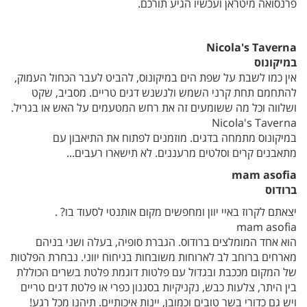
פרנסואה מיטראן ועכשיו הגיע תורכם.
Nicola's Taverna
במיקונוס
אין כמו לשבת על שפת הים במיקונוס, להביט לעבר הכחול העמוק,
להתחמם תחת קרני השמש ולנשנש דגים טריים. מסביב, שקט
ושלווה וכל מה ששומעים זה את רחש המטעמים על האש או בגריל.
Nicola's Taverna
במיקונוס מתמחה בדגים. מוזמנים לפתוח את התיאבון עם
מתאבנים קרים וסלטים מרעננים. לא תישארו רעבים...
mam asofia
ברודוס
יצאתם לקרוז באיי יוון ומחפשים מקום אותנטי לסעוד בו? .
mam asofia
הוא אחד המומלצים ברודוס. הגברת סופיה, בעלה ושני בניהם
מארחים ברוחב לב לארוחות משובחות בניחוח יווני. נבחרת הפלטות
של המקום מככבת ובגדול עם פלטות דוגמת פלטת בשרים הכוללת
בין היתר, צלעות כבש, נקניקיות בסגנון כפרי או פלטת דגים טריים
ויש גם כדורי בשר טובים וכמובן, יינות איכותיים. תיהנו מכל רגע!