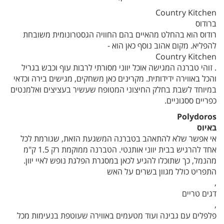
Country Kitchen
ברודוס
רודוס הוא בהחלט מהאיים בהם החוויה הגסטרונומית משובחת
להפליא. מקום אהוב נוסף כאן הוא -
Country Kitchen
. זוהי טברנה המגישה אוכל יווני מסורתי לרבות עוף וכבש בגריל
והכל באווירה ידידותית. מקרינים כאן משחקים, מגישים בירה וכדאי
במיוחד לשבת בחלק החיצוני המטופח שעשיר בעציצים ואלמנטים
כפריים ססגוניים.
Polydoros
באיוס
אי אפשר שלא להתאהב בטברנה המשגעת הזאת, שגורמת לכל
אחד להרגיש בבית יווני אותנטי. הטברנה ממוקמת רק 1.5 ק"מ
מהנמל, כך שתוכלו להגיע לכאן במסגרת הפלגת נופש לאיי יוון.
התפריט כולל מגוון בשרים על האש
,
דגים טריים
,
פלפלים עם גבינה ועוד מטעמים באווירה שעוטפת בנעימות מכל