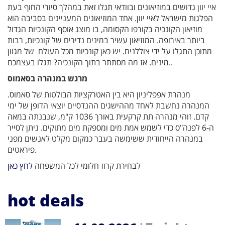
איי יוון גדושים במוזיאונים ובוודאי תגלו זאת במהלך סיורי החוף בעת
הפלגות מישראל לאיי יוון. אחד המוזיאונים המעניינים בסביבה הוא
מוזיאון הקונכיה בקורפו הקסומה, בו מוצג אוסף הקונכיות הגדול
ביותר באירופה. המוזיאון עשיר במינים נדירים של קונכיות, רבות
מתוכן התגלו על ידי צוללנים. יש כאן קונכיות מכל העולם של מגוון
מינים. אז מה מסתתר בתוך הקונכיה? תגלו בעצמכם..
מרגש במנהרה בסאמוס
מנהרת אפפליניון היא בין האטרקציות הבולטות של סאמוס.
המנהרה נחשבת לאחד מההישגים ההנדסיים יוצאי הדופן של ימי
קדם. זוהי מנהרה תת קרקעית באורך 1036 ק"מ, שנבנתה במאה
ה-6 לפנה"ס כדי לשמש אמת מים ומספקת מים מתוקים. ניתן לסייר
במנהרה הייחודית ששימשה בעבר כמקום מקלט לאנשים מפני
פיראטים.
לבחירת קרוז חלומי לכל המשפחה
לחץ כאן
hot deals