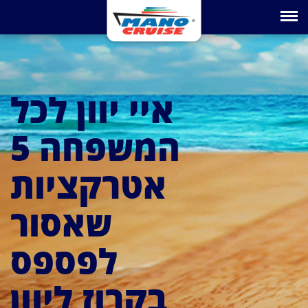
Toggle na
איי יוון לכל
המשפחה 5
אטרקציות
שאסור
לפספס
בקרוז ליוון