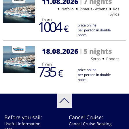
11.08.2026
7 nights
|
Nafplio
Piraeus - Athens
Kos
Syros
from
1004
€
price online
per person in double
room
18.08.2026
5 nights
|
Syros
Rhodes
from
735
€
price online
per person in double
room
Before you sail:
Cancel Cruise:
Useful information
Cancel Cruise Booking