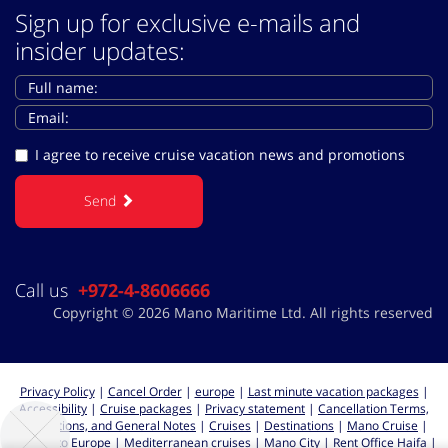
Sign up for exclusive e-mails and
insider updates:
I agree to receive cruise vacation news and promotions
Send
Call us
+972-4-8606666
Copyright © 2026 Mano Maritime Ltd. All rights reserved
Privacy Policy
|
Cancel Order
|
europe
|
Last minute vacation packages
|
Accessibility
|
Cruise packages
|
Privacy statement
|
Cancellation Terms,
Regulations, and General Notes
|
Cruises
|
Destinations
|
Mano Cruise
|
Cruises to Europe
|
Mediterranean cruises
|
Mano City | Rent Office Haifa
|