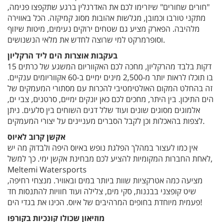
"חורים שחורים" שיזרימו לכם את האדרנלין ברגע שתקפצו פנימה,
מתקני טורבו וכמובן, מגלשות אהובות מסוג קמיקזה. הכל באווירה
מלהיבה. הפארק מציע גם שטחים ירוקים נעימים, מיטות שיזוף
וסופרמרקט למי שרוצה לחדש את מלאי הנשנושים.
בעקבות אוצרות הים ליד הרקליון
15 דקות בלבד מהרקליון, מחכה לכם האקווריום המשגע של כרתים
בו תוכלו לראות יותר מ-2,500 מינים ימיים ב-60 אקווריומים ענקיים.
זה בהחלט המקום האולטימטיבי להכרות עם מסתורי המעמקים של
הים התיכון. בין היתר, מחכים לכם כאן יונקים ימיים, סרטנים, צבי ים,
אלמוגים מסוגים שונים ועוד שלל דגים השוחים בין סלעים. ניתן
לצפות בהאכלות וכן לקבל הסברים מעניינים על יצורי המעמקים.
אקשן קרוב לאיוס
אין כמו לעצור במהלך הפלגת נופש באיוס היפה ולבדוק מה יש
לאחת החברות המקומיות להציע לכם מבחינת אקשן ימי. כך למשל,
Meltemi Watersports
מציעה כמה אטרקציות שוות ביותר במים ובאוויר. מנצחי רחיפה,
שיט קופצני בבננות, סקי מים, צלילה ועוד חוויות להתנסות חד
פעמית מיוחדת בחופים המרהיבים של איוס. הכינו את בגדי הים!
מוזיאון שכולו קונכיות בקורפו