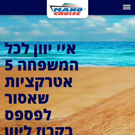
Toggle na
איי יוון לכל
המשפחה 5
אטרקציות
שאסור
לפספס
בקרוז ליוון