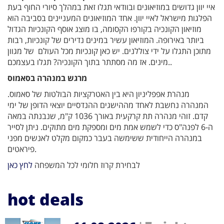
איי יוון גדושים במוזיאונים ובוודאי תגלו זאת במהלך סיורי החוף בעת
הפלגות מישראל לאיי יוון. אחד המוזיאונים המעניינים בסביבה הוא
מוזיאון הקונכיה בקורפו הקסומה, בו מוצג אוסף הקונכיות הגדול
ביותר באירופה. המוזיאון עשיר במינים נדירים של קונכיות, רבות
מתוכן התגלו על ידי צוללנים. יש כאן קונכיות מכל העולם של מגוון
מינים. אז מה מסתתר בתוך הקונכיה? תגלו בעצמכם..
מרגש במנהרה בסאמוס
מנהרת אפפליניון היא בין האטרקציות הבולטות של סאמוס.
המנהרה נחשבת לאחד מההישגים ההנדסיים יוצאי הדופן של ימי
קדם. זוהי מנהרה תת קרקעית באורך 1036 ק"מ, שנבנתה במאה
ה-6 לפנה"ס כדי לשמש אמת מים ומספקת מים מתוקים. ניתן לסייר
במנהרה הייחודית ששימשה בעבר כמקום מקלט לאנשים מפני
פיראטים.
לבחירת קרוז חלומי לכל המשפחה
לחץ כאן
hot deals