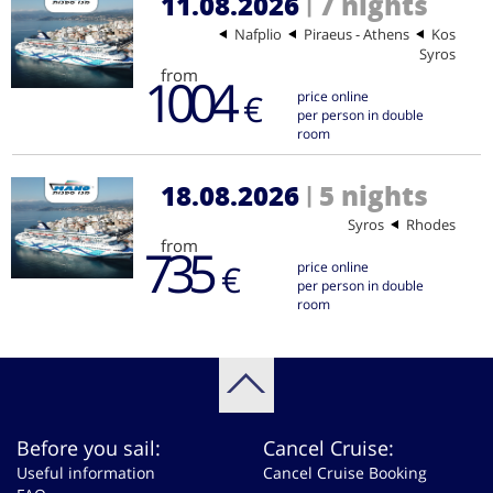
11.08.2026
7 nights
|
Nafplio
Piraeus - Athens
Kos
Syros
from
1004
€
price online
per person in double
room
18.08.2026
5 nights
|
Syros
Rhodes
from
735
€
price online
per person in double
room
Before you sail:
Cancel Cruise:
Useful information
Cancel Cruise Booking