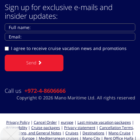
Sign up for exclusive e-mails and
insider updates:
I agree to receive cruise vacation news and promotions
Send
Call us
+972-4-8606666
Copyright © 2026 Mano Maritime Ltd. All rights reserved
Privacy Policy
|
Cancel Order
|
europe
|
Last minute vacation packages
|
Accessibility
|
Cruise packages
|
Privacy statement
|
Cancellation Terms,
Regulations, and General Notes
|
Cruises
|
Destinations
|
Mano Cruise
|
Cruises to Europe
|
Mediterranean cruises
|
Mano City | Rent Office Haifa
|