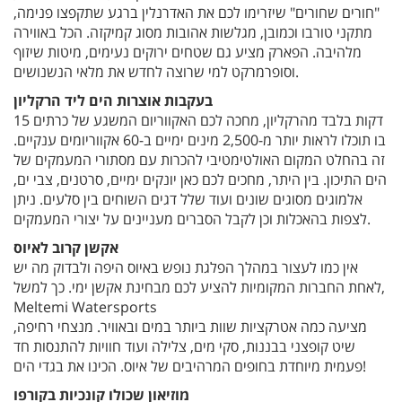
"חורים שחורים" שיזרימו לכם את האדרנלין ברגע שתקפצו פנימה,
מתקני טורבו וכמובן, מגלשות אהובות מסוג קמיקזה. הכל באווירה
מלהיבה. הפארק מציע גם שטחים ירוקים נעימים, מיטות שיזוף
וסופרמרקט למי שרוצה לחדש את מלאי הנשנושים.
בעקבות אוצרות הים ליד הרקליון
15 דקות בלבד מהרקליון, מחכה לכם האקווריום המשגע של כרתים
בו תוכלו לראות יותר מ-2,500 מינים ימיים ב-60 אקווריומים ענקיים.
זה בהחלט המקום האולטימטיבי להכרות עם מסתורי המעמקים של
הים התיכון. בין היתר, מחכים לכם כאן יונקים ימיים, סרטנים, צבי ים,
אלמוגים מסוגים שונים ועוד שלל דגים השוחים בין סלעים. ניתן
לצפות בהאכלות וכן לקבל הסברים מעניינים על יצורי המעמקים.
אקשן קרוב לאיוס
אין כמו לעצור במהלך הפלגת נופש באיוס היפה ולבדוק מה יש
לאחת החברות המקומיות להציע לכם מבחינת אקשן ימי. כך למשל,
Meltemi Watersports
מציעה כמה אטרקציות שוות ביותר במים ובאוויר. מנצחי רחיפה,
שיט קופצני בבננות, סקי מים, צלילה ועוד חוויות להתנסות חד
פעמית מיוחדת בחופים המרהיבים של איוס. הכינו את בגדי הים!
מוזיאון שכולו קונכיות בקורפו