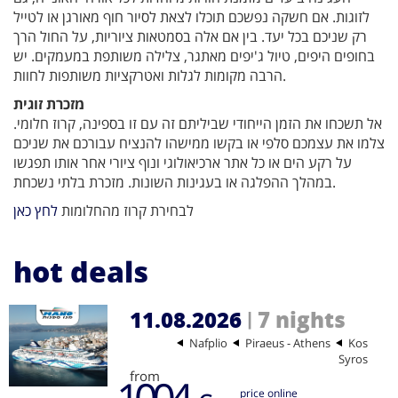
לזוגות. אם חשקה נפשכם תוכלו לצאת לסיור חוף מאורגן או לטייל
רק שניכם בכל יעד. בין אם אלה בסמטאות ציוריות, על החול הרך
בחופים היפים, טיול ג'יפים מאתגר, צלילה משותפת במעמקים. יש
הרבה מקומות לגלות ואטרקציות משותפות לחוות.
מזכרת זוגית
אל תשכחו את הזמן הייחודי שביליתם זה עם זו בספינה, קרוז חלומי.
צלמו את עצמכם סלפי או בקשו ממישהו להנציח עבורכם את שניכם
על רקע הים או כל אתר ארכיאולוגי ונוף ציורי אחר אותו תפגשו
במהלך ההפלגה או בעגינות השונות. מזכרת בלתי נשכחת.
לבחירת קרוז מהחלומות
לחץ כאן
hot deals
11.08.2026
7 nights
|
Nafplio
Piraeus - Athens
Kos
Syros
from
1004
price online