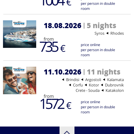
€
per person in double
room
18.08.2026
5 nights
|
Syros
Rhodes
from
735
€
price online
per person in double
room
11.10.2026
11 nights
|
Brindisi
Argostoli
Kalamata
Corfu
Kotor
Dubrovnik
Crete - Souda
Katakolon
from
1572
€
price online
per person in double
room