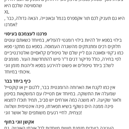
שהסוויטה שלכם היא
XL
, היא גם תעניק לכם תור אקספרס בנמל ובאונייה. הנאה גדולה, כבר
אמרנו?
פרגנו לעצמכם בעיסוי
בילוי בספא יול להיות בילוי רומנטי להפליא, במיוחד כשאתם עוטים
חלוקים רכים ומתנתקים מהשגרה העמוסה. בספא גם מתקני ספא
כמו ג'קוזי וסאונה וגם ליין שלם של טיפולים קלאסיים ואלטרנטיביים
לפי בחירה, כולל פדיקור דגים ד"ר פיש להתחדשות העור. מוזמנים
לשלב ביחד טיפולים או פשוט להירגע בספא וליהנות מזמן זוגי
איכותי במיוחד.
כיף ביחד בבר
אין כמו לקנח את הארוחה הרומנטית בבר, ללגום יין או קוקטייל
שמעלה את התשוקה. במיוחד אם תטיילו עם המשקאות בסיפון
ולאור שקיעה. לא משנה כמה אורחים יש סביב, תמיד תוכלו למצוא
פינה ממנה הים נשקף בשיא תפארתו, פינה אינטימית ושלווה
נצחית. לחיי רגעים משותפים של אושר זוגי!
אקשן זוגי בחוף
העגינה ביעדים מזמנת חוויות מיוחדות לכל אורחי האונייה, גם