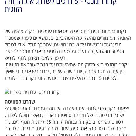
קרוז רומנטי - 5 דרכים לשדרג את החוויה
הזוגית
רקחו בדמיונכם את התסריט הבא: אתם עומדים בדק היפהפה של
האוניה, מסונוורים מהשקיעה היפה בלב ים, משיקים כוסות שמפניה
מבעבעת ונרגשים עד שיכרון חושים. אחר כך תוכלו אולי לטבול
בג'קוזי מבעבע, להתענג על סעודה מפנקת או להתמסר להנאה
בעיסוי קלאסי מפרגן לגוף ולנפש.
קרוז רומנטי הוא בדיוק מה שחיפשתם על מנת לעורר את הזוגיות.
בין אם זה חג האהבה, יום השנה שלכם, ירח דבש או יום נישואין.
לפניכם 5 דרכים להעצים את הריגוש הזוגי בקרוז מהחלומות.
שדרגו לסוויטה
יצאתם לקרוז כדי לחגוג את האהבה, אז מה דעתכם להזמין סוויטה?
יש כל מני סוגים של חדרים וסוויטות באוניה, כאשר תוכלו לשדרג
לסוויטת פרימיום בקומה גבוהה (קומה 5) וליהנות מנוף לים. מה
מחכה לכם בסוויטה? אמבטיה, אזור ישיבה נעים, מיניבר, טלוויזיה
בעלת מסך שטוח, כספת, טלפון ואפילו חלוקים מפנקים. אגב לא רק