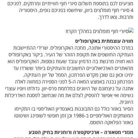
מציעים לכם בתוספת תשלום סיורי חוף חווייתיים ומרתקים. לפניכם
4 סיורי חוף מומלצים ביוון, שיחשפו בפניכם נופים, היסטוריה
ותרבות. צאו לדרך.
חוויה עוצמתית באקרופוליס
במרכז ההיסטורי אתונה, מחכה האקרופוליס. שרידי ההתיישבות
העתיקה החושפים את תקופת הזוהר של העיר. ביקור באקרופוליס
הוא חוויה מרגשת בה הדמיון עובד שעות נוספות. האקרופוליס הוא
מהאתרים הארכיאולוגיים החשובים והעתיקים ביותר ששרדו עד
ימינו וכאן גם שוכן מקדש הפרתנון, הסמל של יוון העתיקה.
הפרנתון נבנה באמצע המאה ה-5 לפני הספירה כמחווה לאלה
אתנה על ניצחונם של היוונים במלחמת פרס-יוון. גדולתו ויופיו עוצרי
נשימה ואי אפשר להפסיק לצלם את מה שנחשב לפסגת האדריכלות
היוונית.
הסיור באזור כולל גם התבוננות באצטדיון האולימפי בו התקיימו
המשחקים האולימפיים ב-1986 וכן זמן חופשי לשופינג ושיטוטו
באזור הפלאקה התוסס.
מנזרי מטאורה – ארכיטקטורה ורוחניות בחיק הטבע