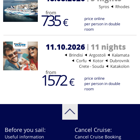
Syros
Rhodes
from
735
€
price online
per person in double
room
11.10.2026
11 nights
|
Brindisi
Argostoli
Kalamata
Corfu
Kotor
Dubrovnik
Crete - Souda
Katakolon
from
1572
€
price online
per person in double
room
Before you sail:
Cancel Cruise:
Useful information
Cancel Cruise Booking