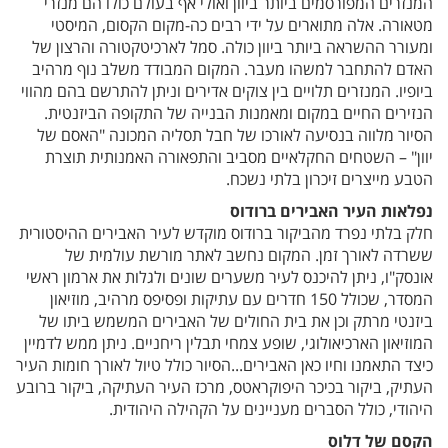
המנזרים המפורסמים ביותר ביוון ואולי אף בעולם כולו הם מנזרי
מטאורה. אלה מתוארים על ידי רבים כה-מקום הקסום, המיסטי
ומעורר ההשראה ביותר ביוון כולה. סמל לארכיטקטורה והרצון של
האדם להתחבר למשהו מעבר. המקום המבודד משלב נוף מרהיב
ביופיו. המנזרים תלויים בין צוקים אדירים וניתן להתרשם בהם מהווי
הנזירים החיים במקום ומאמנות הבנייה של התקופה הביזנטית.
הסיור מלווה בנסיעה לאורכו של חבל תסליה המכונה "האסם של
יוון" – השטחים החקלאיים מסביב והתפאורה האמנותית תוצרת
הטבע מייצרים זיכרון בלתי נשכח.
נפלאות העיר האבירים ברודוס
חלק בלתי נפרד מהביקור ברודוס מוקדש לעיר האבירים ההיסטורית
ששרדה לאורך זמן. המקום נחשב לאתר מורשת עולמית של
אונסק"ו, ניתן להיכנס לעיר משערים שונים ולגלות את ארמון ראשי
המסדר, שכולל 150 חדרים עם עתיקות ופסיפס מרהיב, מוזיאון
ביזנטי מרתק וכן את בית החולים של האבירים המשמש ביתו של
המוזיאון הארכיאולוגי, שופע צמחי תבלין ריחניים. ניתן ממש לדמיין
כיצד התאמנו וחיו כאן האבירים...הסיור כולל טיול לאורך חומות העיר
העתיק, ביקור בכיכר היפוקראטס, מרכז העיר העתיקה, ביקור ברובע
היהודי, כולל הסברים מעניינים על הקהילה היהודית.
הקסם של דלוס