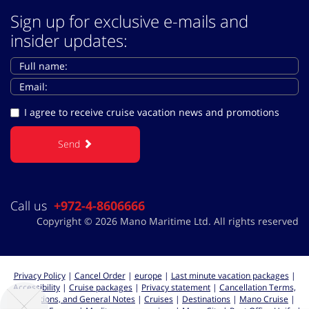
Sign up for exclusive e-mails and
insider updates:
I agree to receive cruise vacation news and promotions
Send
Call us
+972-4-8606666
Copyright © 2026 Mano Maritime Ltd. All rights reserved
Privacy Policy
|
Cancel Order
|
europe
|
Last minute vacation packages
|
Accessibility
|
Cruise packages
|
Privacy statement
|
Cancellation Terms,
Regulations, and General Notes
|
Cruises
|
Destinations
|
Mano Cruise
|