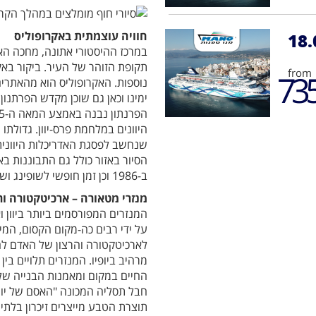
חוויה עוצמתית באקרופוליס
18.
במרכז ההיסטורי אתונה, מחכה הא
תקופת הזוהר של העיר. ביקור באק
from
73
נוספות. האקרופוליס הוא מהאתרים
ימינו וכאן גם שוכן מקדש הפרתנון
היוונים במלחמת פרס-יוון. גדולתו
שנחשב לפסגת האדריכלות היוונית
הסיור באזור כולל גם התבוננות ב
ב-1986 וכן זמן חופשי לשופינג ושיטוטו באזור הפלאקה התוסס.
מנזרי מטאורה – ארכיטקטורה ור
המנזרים המפורסמים ביותר ביוון ו
על ידי רבים כה-מקום הקסום, המיס
לארכיטקטורה והרצון של האדם ל
מרהיב ביופיו. המנזרים תלויים בין
החיים במקום ומאמנות הבנייה של 
חבל תסליה המכונה "האסם של יוו
תוצרת הטבע מייצרים זיכרון בלתי