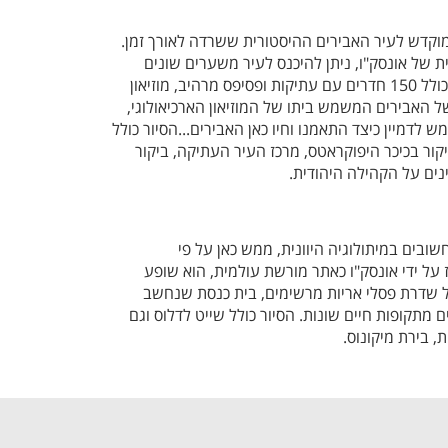
מוקדש לעיר האבירים ההיסטורית ששרדה לאורך זמן.
של אונסק"ו, ניתן להיכנס לעיר משערים שונים
ולגלות את ארמון ראשי המסדר, שכולל 150 חדרים עם עתיקות ופסיפס מרהיב, מוזיאון
של האבירים המשמש ביתו של המוזיאון הארכיאולוגי,
ש לדמיין כיצד התאמנו וחיו כאן האבירים...הסיור כולל
קור בכיכר היפוקראטס, מרכז העיר העתיקה, ביקור
ינים על הקהילה היהודית.
בים במיתולוגיה היוונית, ממש כאן על פי
רז על ידי אונסק"ו כאתר מורשת עולמית, הוא שופע
ולל שדרת פסלי אריות מרשימים, בית כנסת שנחשב
מתקופות חיים שונות. הסיור כולל שייט לדלוס וגם
, בירת מיקונוס.