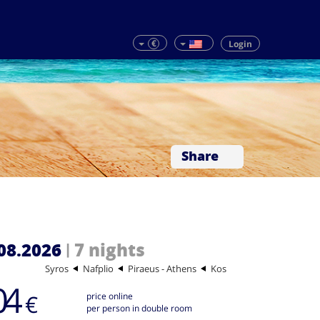
€
Login
Share
08.2026
7 nights
|
Syros
Nafplio
Piraeus - Athens
Kos
04
€
price online
per person in double room