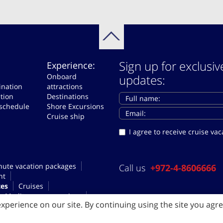
Sign up for exclusiv
Experience:
Onboard
updates:
ination
attractions
tion
Destinations
 schedule
Shore Excursions
Cruise ship
I agree to receive cruise v
nute vacation packages
Call us
+972-4-8606666
nt
tes
Cruises
Mediterranean cruises
xperience on our site. By continuing using the site you agre
a