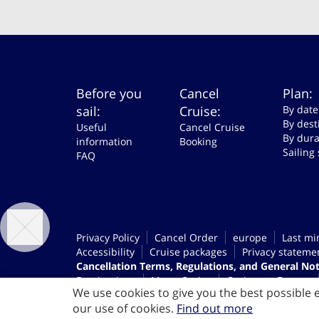
Before you
Cancel
Plan:
sail:
Cruise:
By date
By dest
Useful
Cancel Cruise
By dura
information
Booking
Sailing
FAQ
Privacy Policy
Cancel Order
europe
Last mi
Accessibility
Cruise packages
Privacy stateme
Cancellation Terms, Regulations, and General No
Destinations
Mano Cruise
Cruises to Europe
We use cookies to give you the best possible e
Mano City | Rent Office Haifa
Cruises from Haif
our use of cookies.
Find out more