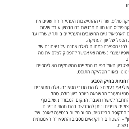
קרופוליס. שרידי ההתיישבות העתיקה החושפים את
רופוליס הוא חוויה מרגשת בה הדמיון עובד שעות
 הארכיאולוגיים החשובים והעתיקים ביותר ששרדו עד
, הסמל של יוון העתיקה.
הפרנתון נבנה באמצע המאה ה-5 לפני הספירה כמחווה לאלה אתנה על ניצחונם של
 ויופיו עוצרי נשימה ואי אפשר להפסיק לצלם את מה
.
אצטדיון האולימפי בו התקיימו המשחקים האולימפיים
וחניות בחיק הטבע
אולי אף בעולם כולו הם מנזרי מטאורה. אלה מתוארים
טי ומעורר ההשראה ביותר ביוון כולה. סמל
התחבר למשהו מעבר. המקום המבודד משלב נוף
 צוקים אדירים וניתן להתרשם בהם מהווי הנזירים
התקופה הביזנטית. הסיור מלווה בנסיעה לאורכו של
ן" – השטחים החקלאיים מסביב והתפאורה האמנותית
 נשכח.