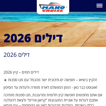
Toggle na
דילים 2026
דילים 2026
דילים חמים – קיץ 2026
☀️ הקיץ בשיאו – חופשה ים-תיכונית ישר מהנמל עם מנו ספנות!
אוגוסט כבר כאן - הזמן המושלם לארוז מזוודה ולעלות על הסיפון!
אם אתם מחפשים חופשת קיץ חלומית ומרעננת, מנו ספנות מזמינה
אתכם לעלות על אוניית התענוגות "קראון איריס" ולצאת להפלגה
בלתי נשכחת. הפלגות מרהיבות לאיי יוון הקסומים – עם פנסיון