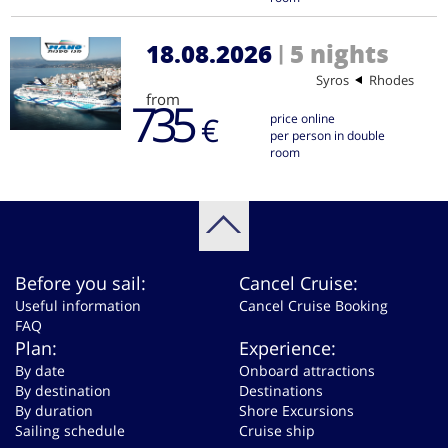
18.08.2026
5 nights
|
Syros
Rhodes
from
735
€
price online
per person in double
room
Before you sail:
Cancel Cruise:
Useful information
Cancel Cruise Booking
FAQ
Plan:
Experience:
By date
Onboard attractions
By destination
Destinations
By duration
Shore Excursions
Sailing schedule
Cruise ship