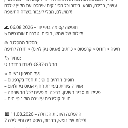
עשיר, בריכה, מופעי בידור וכל הפינוקים שיהפכו את הקיץ שלכם
למושלם, מבלי לעבור בשדה התעופה!
🌊 06.08.2026 – חופשה קסומה באיי יוון
5 לילות של שמש, חופים וטברנות אותנטיות!
⛵ מסלול ההפלגה:
חיפה > רודוס > קרפטוס > כרתים (אגיוס ניקולאוס) > חזרה לחיפה
🏷️ מחיר:
החל מ-€837 לאדם בחדר זוגי
⭐ על הסיפון ובאיים:
– חופים מרהיבים ופינות חמד בקרפטוס
– אווירה ציורית בעיירת החוף אגיוס ניקולאוס
– פעילויות סביב השעון, בריכה ומופעים לכל המשפחה
– חוויה קולינרית עשירה מול נופי הים
🏛️ 11.08.2026 – ההפלגה היוונית הגדולה
7 לילות של נופש, תרבות, היסטוריה וחיי לילה!