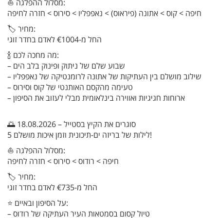
⛵ מסלול ההפלגה:
חיפה > קוס > אתונה (פיראוס) > נאפפליו > סירוס > חזרה לחיפה
🏷️ מחיר:
החל מ-€1004 לאדם בחדר זוגי
🍾 מה מחכה לכם:
– שבוע שלם של ניתוק ופינוק בלב הים
– שילוב מושלם בין העתיקות של אתונה לרומנטיקה של נאפפליו
– טעימה מהקסם האותנטי של קוס וסירוס
– ארוחות חגיגיות ואווירה בינלאומית מבלי לעזוב את הסיפון
🌅 18.08.2026 – סוגרים את הקיץ בסטייל
5 לילות של בריזה ים-תיכונית וזמן איכות מושלם!
⛵ מסלול ההפלגה:
חיפה > רודוס > סירוס > חזרה לחיפה
🏷️ מחיר:
החל מ-€735 לאדם בחדר זוגי
⭐ על הסיפון ובאיים:
– טיול קסום בסמטאות העיר העתיקה של רודוס