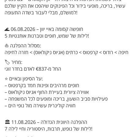
עשיר, בריכה, מופעי בידור וכל הפינוקים שיהפכו את הקיץ שלכם
למושלם, מבלי לעבור בשדה התעופה!
🌊 06.08.2026 – חופשה קסומה באיי יוון
5 לילות של שמש, חופים וטברנות אותנטיות!
⛵ מסלול ההפלגה:
חיפה > רודוס > קרפטוס > כרתים (אגיוס ניקולאוס) > חזרה לחיפה
🏷️ מחיר:
החל מ-€837 לאדם בחדר זוגי
⭐ על הסיפון ובאיים:
– חופים מרהיבים ופינות חמד בקרפטוס
– אווירה ציורית בעיירת החוף אגיוס ניקולאוס
– פעילויות סביב השעון, בריכה ומופעים לכל המשפחה
– חוויה קולינרית עשירה מול נופי הים
🏛️ 11.08.2026 – ההפלגה היוונית הגדולה
7 לילות של נופש, תרבות, היסטוריה וחיי לילה!