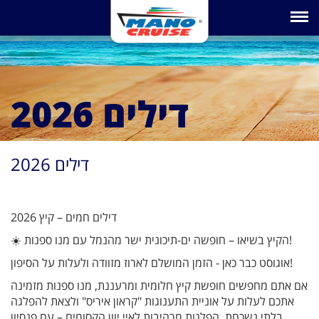
Toggle na
דילים 2026
דילים 2026
דילים חמים – קיץ 2026
☀️ הקיץ בשיאו – חופשה ים-תיכונית ישר מהנמל עם מנו ספנות!
אוגוסט כבר כאן - הזמן המושלם לארוז מזוודה ולעלות על הסיפון!
אם אתם מחפשים חופשת קיץ חלומית ומרעננת, מנו ספנות מזמינה
אתכם לעלות על אוניית התענוגות "קראון איריס" ולצאת להפלגה
בלתי נשכחת. הפלגות מרהיבות לאיי יוון הקסומים – עם פנסיון