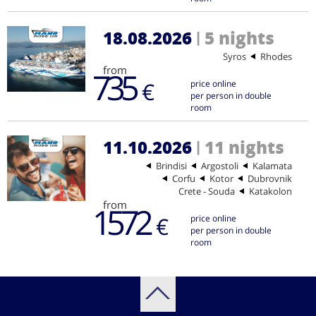
18.08.2026
5 nights
|
Syros
Rhodes
from
735
€
price online
per person in double
room
11.10.2026
11 nights
|
Brindisi
Argostoli
Kalamata
Corfu
Kotor
Dubrovnik
Crete - Souda
Katakolon
from
1572
€
price online
per person in double
room