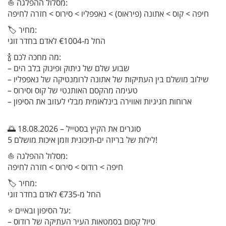
⛵ מסלול ההפלגה:
חיפה > קוס > אתונה (פיראוס) > נאפפליו > סירוס > חזרה לחיפה
🏷️ מחיר:
החל מ-€1004 לאדם בחדר זוגי
🍾 מה מחכה לכם:
– שבוע שלם של ניתוק ופינוק בלב הים
– שילוב מושלם בין העתיקות של אתונה לרומנטיקה של נאפפליו
– טעימה מהקסם האותנטי של קוס וסירוס
– ארוחות חגיגיות ואווירה בינלאומית מבלי לעזוב את הסיפון
🌅 18.08.2026 – סוגרים את הקיץ בסטייל
5 לילות של בריזה ים-תיכונית וזמן איכות מושלם!
⛵ מסלול ההפלגה:
חיפה > רודוס > סירוס > חזרה לחיפה
🏷️ מחיר:
החל מ-€735 לאדם בחדר זוגי
⭐ על הסיפון ובאיים:
– טיול קסום בסמטאות העיר העתיקה של רודוס