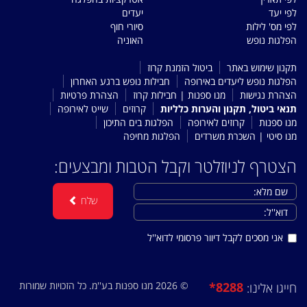
לפי יעד
יעדים
לפי מס' לילות
סיורי חוף
הפלגות נופש
האוניה
תקנון שימוש באתר
ביטול הזמנת קרוז
הפלגות נופש ליעדים באירופה
חבילות נופש ברגע האחרון
הצהרת נגישות
מנו ספנות | חבילות קרוז
הצהרת פרטיות
תנאי ביטול, תקנון והערות כלליות
קרוזים
שייט לאירופה
מנו ספנות
קרוזים לאירופה
הפלגות בים התיכון
מנו סיטי | השכרת משרדים
הפלגות מחיפה
הצטרף לניוזלטר וקבל הטבות ומבצעים:
שלח
אני מסכים לקבל דיוור פרסומי לדוא''ל
© 2026 מנו ספנות בע''מ. כל הזכויות שמורות
*8288
חייגו אלינו: