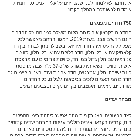
את הזמן ולא למהר לפני שמכריזים על עלייה למטוס: החנויות
עומדות לרשותכם במהלך הקרוז.
750 חדרים מפנקים
החדרים בקראון איריס הם מקום מושלם למנוחה. כל החדרים
הינם חדשים ונבנו בשנת 2019. המגוון הרחב מאפשר לכל
מפליג להחליט איזה חדר אידיאלי בשבילו: ניתן לבחור בין חדר
קלאסיק עם או בלי חלון, חדר דלוקס עם או בלי חלון, סוויטה
פנורמית עם חלון גדול במיוחד, סוויטת פרימיום עם מרפסת
אישית וסוויטה נשיאותית בגודל של כ-37 מ"ר שבה מרפסת,
פינת ישיבה, סלון, אמבטיה, חדר ארונות ועוד. באנייה קיימים גם
חדרים המותאמים לנכים בכיסאות גלגלים. כל החדרים
מודרניים, נעימים ומעוצבים בקווים נקיים ובצבעים רגועים.
מבחר יעדים
לצד הפינוקים והאטרקציות מהם אפשר ליהנות בימי ההפלגה
בים, קרוזים בקראון איריס כוללים עגינות במבחר יעדים קסומים
בים התיכון. זוהי הזדמנות נהדרת ליהנות מסיורים באתרים
מרכזיים של אירופה: באיים יווניים מהפנטים כמו רודוס, כרתים,