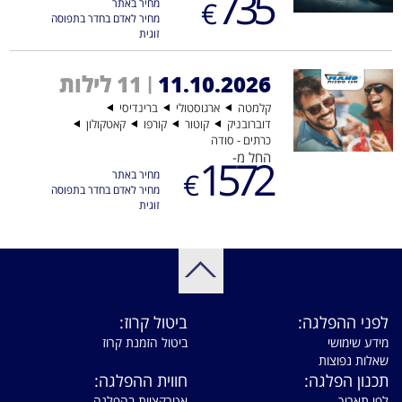
735
€
מחיר באתר
מחיר לאדם בחדר בתפוסה
זוגית
11.10.2026
11 לילות
|
קלמטה
ארגוסטולי
ברינדיסי
דוברובניק
קוטור
קורפו
קאטקולון
כרתים - סודה
החל מ-
1572
€
מחיר באתר
מחיר לאדם בחדר בתפוסה
זוגית
לפני ההפלגה:
ביטול קרוז:
מידע שימושי
ביטול הזמנת קרוז
שאלות נפוצות
תכנון הפלגה:
חווית ההפלגה:
לפי תאריך
אטרקציות בהפלגה