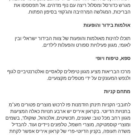
מגרש כדורסל ומסלול ריצה עם נוף מדהים. אל תפספסו את
הבריכות, המגלשה המרהיבה והג'קוזי בסיפון הפתוח.
אולמות בידור והופעות
תוכלו להינות מאולמות והופעות של צוות הבידור ישראלי ובין
לאומי, מגוון פעילויות ספורט והפעלות לילדים.
ספא, טיפוח ויופי
מרכז הבריאות מציע מגוון טיפולים קלאסיים ואלטרנטיביים לגוף
ולנפש המעונקים על ידי מטפלים מקצועיים.
מתחם קניות
לחובבי הקניות תינתן הזדמנות פז לרכוש מוצרים פטורים מע"מ
בחנויות הדיוטי. בקראון איריס יש ארבע חנויות כאלה המציעות
מגוון רחב מכל טוב: שעונים, תכשיטים, אלכוהול, שוקולד, בשמים
ומוצרי קוסמטיקה, מוצרי חשמל, טלפונים ניידים ועוד. להבדיל
משדה תעופה, בקניון הדיוטי-פרי של קראון איריס אפשר לקחת