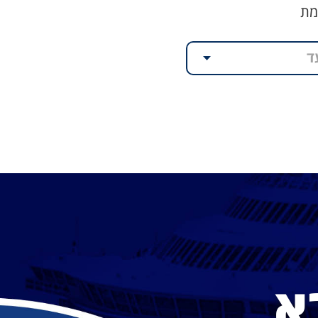
מת
ד
א