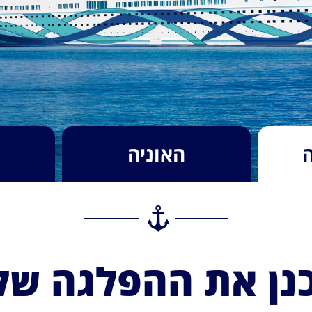
האוניה
נן את ההפלגה של