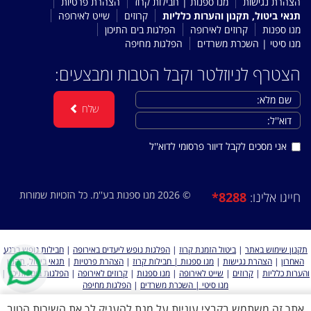
הצהרת נגישות
מנו ספנות | חבילות קרוז
הצהרת פרטיות
תנאי ביטול, תקנון והערות כלליות
קרוזים
שייט לאירופה
מנו ספנות
קרוזים לאירופה
הפלגות בים התיכון
מנו סיטי | השכרת משרדים
הפלגות מחיפה
הצטרף לניוזלטר וקבל הטבות ומבצעים:
שלח
אני מסכים לקבל דיוור פרסומי לדוא''ל
© 2026 מנו ספנות בע''מ. כל הזכויות שמורות
*8288
חייגו אלינו:
תקנון שימוש באתר
|
ביטול הזמנת קרוז
|
הפלגות נופש ליעדים באירופה
|
חבילות נופש ברגע
האחרון
|
הצהרת נגישות
|
מנו ספנות | חבילות קרוז
|
הצהרת פרטיות
|
תנאי ביטול, תקנון
והערות כלליות
|
קרוזים
|
שייט לאירופה
|
מנו ספנות
|
קרוזים לאירופה
|
הפלגות בים התיכון
|
מנו סיטי | השכרת משרדים
|
הפלגות מחיפה
אתר זה משתמש בקבצי עוגיות על מנת להעניק לך את השירות הטוב