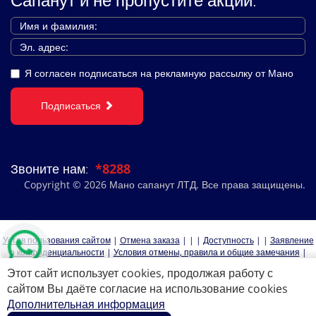
Я согласен подписаться на рекламную рассылку от Мано
Подписаться
Звоните нам:
*8288
Copyright © 2026 Мано сапанут ЛТД. Все права защищены.
Устав пользования сайтом
|
Oтмена заказа
|
|
|
Доступность
|
|
Заявление
о конфиденциальности
|
Условия отмены, правила и общие замечания
|
קרוזים לאירופה
|
|
|
קרוזים
|
|
|
Этот сайт использует cookies, продолжая работу с
сайтом Вы даёте согласие на использование cookies
Дополнительная информация
כל הזכויות שמורות למנו ספנות 2026 ©