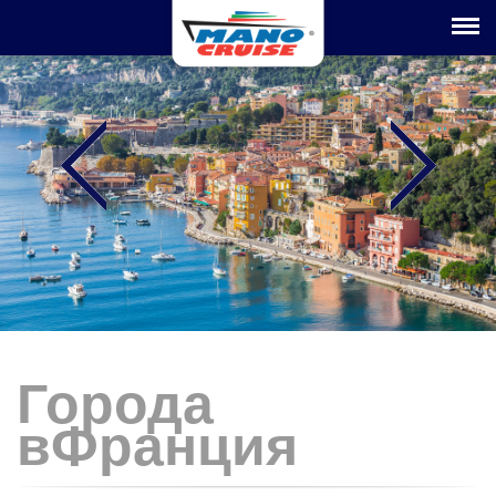
Toggle na
Города
вФранция