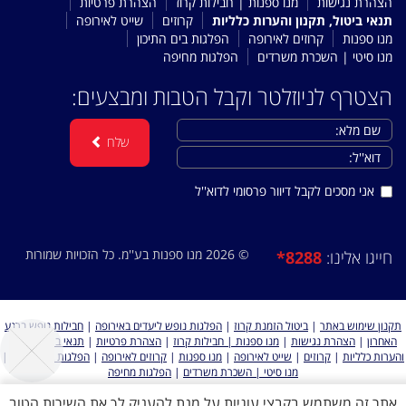
הצהרת נגישות
מנו ספנות | חבילות קרוז
הצהרת פרטיות
תנאי ביטול, תקנון והערות כלליות
קרוזים
שייט לאירופה
מנו ספנות
קרוזים לאירופה
הפלגות בים התיכון
מנו סיטי | השכרת משרדים
הפלגות מחיפה
הצטרף לניוזלטר וקבל הטבות ומבצעים:
שלח
אני מסכים לקבל דיוור פרסומי לדוא''ל
© 2026 מנו ספנות בע''מ. כל הזכויות שמורות
*8288
חייגו אלינו:
תקנון שימוש באתר
|
ביטול הזמנת קרוז
|
הפלגות נופש ליעדים באירופה
|
חבילות נופש ברגע
האחרון
|
הצהרת נגישות
|
מנו ספנות | חבילות קרוז
|
הצהרת פרטיות
|
תנאי ביטול, תקנון
והערות כלליות
|
קרוזים
|
שייט לאירופה
|
מנו ספנות
|
קרוזים לאירופה
|
הפלגות בים התיכון
|
מנו סיטי | השכרת משרדים
|
הפלגות מחיפה
אתר זה משתמש בקבצי עוגיות על מנת להעניק לך את השירות הטוב