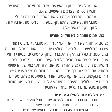
אנו ממליצים לבחון מראש את מידת ההתאמה של האונייה
ותנאי הנסיעה לצרכים האישיים שלכם
.
מובהר כי החברה אינה נושאת באחריות במידה ובעלי
מוגבלויות לא יוכלו להשתתף בפעילויות מסוימות או בירידות
לחוף עקב תנאים אלה
.
סמים וחומרים לא חוקיים אחרים
כל סם או חומר לא חוקי אחר, כולל, אך לא מוגבל, קנאביס רפואי,
אינו מותר לשימוש על האונייה ולא ניתן לצרוך אותו במהלך חופשה
במנו ספנות, כולל במהלך ההעברה, בתוך טרמינלים, בסיורי החוף
או ביעדים. סמים או חומרים בלתי חוקיים יוחרמו ויינקטו הליכים
מתאימים היכולים לכלול הורדה מהאונייה והתערבות של הרשויות
המתאימות. נוסף על כך, יתכן ולממשלות זרות בנמלי העגינה יש
חוקים נוקשים לגבי אחזקת סמים. אורחים שיתפסו כשהם מפרים
חוקים אלו עלולים להיאסר ולהיתבע על ידי רשויות השיפוט הזרות
ויתכן ותמנע מהם העלייה בחזרה לאונייה.
שלילת זכות להפלגה עתידית
חברת מנו ספנות שומרת לעצמה את הזכות למנוע את השתתפותם
של נוסעים בהפלגות עתידיות במקרים הבאים
:
הגשת תביעה נגד החברה
–
נוסעים אשר יגישו תביעה