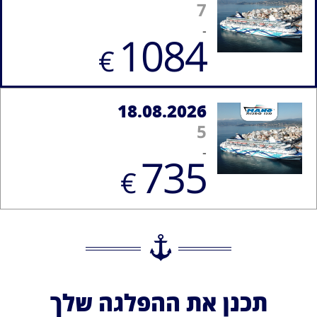
7
-
1084
€
18.08.2026
5
-
735
€
תכנן את ההפלגה שלך