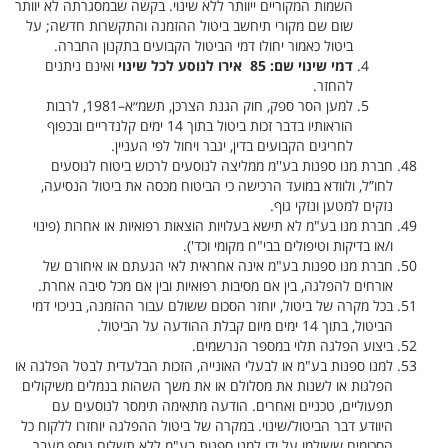
השמות המקוריים ייוותר ללא שינוי. בקשה שבמסגרתה לא יוותר
שום שם מקורי תיחשב ביטול ההזמנה והתקשרות חדשה; על
ביטול כאמור יחולו דמי הביטול הקבועים בתקנון החברה.
דמי שינוי שם: 85 אירו לנוסע לכל שינוי
ואינם ניתנים
להחזר
.
למען הסר ספק, חוק הגנת הצרכן, תשמ״א–1981, לרבות
הוראותיו בדבר זכות ביטול בתוך 14 ימים קלנדריים ובכפוף
לחריגים הקבועים בדין, יגבר ויחול לפי העניין.
חברת מנו ספנות בע''מ ממליצה לנוסעים לרכוש ביטוח לנוסעים
לחו”ל, ולוודא במועד הרכישה כי הביטוח מכסה את ביטול הנסיעה,
נזקים למטען ונזקי גוף.
חברת מנו בע"מ לא תישא בעלויות הוצאות רפואיות או אחרות (פינוי
ו/או בדיקות וטיפולים בבי"ח מקומי וכד').
חברת מנו ספנות בע"מ אינה אחראית לאי הגעתם או איחורם של
אורחים להפלגה, בין אם מסיבות רפואיות ובין אם מכל סיבה אחרת.
בכל מקרה של ביטול, יוחזר הסכום ששולם עבור ההזמנה, בניכוי דמי
הביטול, בתוך 14 ימים מיום קבלת ההודעה על הביטול.
ביצוע הפלגה תלוי במספר הנרשמים.
למנו ספנות בע"מ או לבעלי האונייה, הזכות הבלעדית לבטל הפלגה או
הפלגות או לשנות את מסלולם או את משך השהות בנמלים משיקולים
תפעוליים, טכניים ואחרים. הודעה מתאימה תימסר לנוסעים עם
היוודע דבר הביטול/שינוי. במקרה של ביטול ההפלגה יוחזרו ללקוח כל
הסכומים ששולמו על ידו למנו ספנות בע"מ ללא תשלום נוסף מעבר