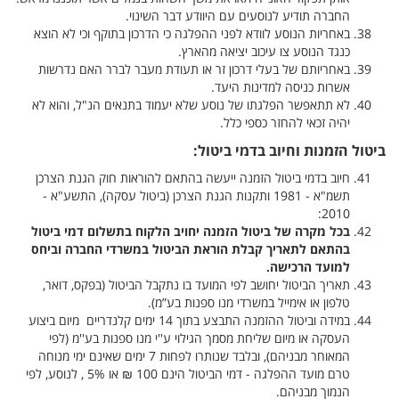
החברה תודיע לנוסעים עם היוודע דבר השינוי.
באחריות הנוסע לוודא לפני ההפלגה כי הדרכון בתוקף וכי לא הוצא
כנגד הנוסע צו עיכוב יציאה מהארץ.
באחריותם של בעלי דרכון זר או תעודת מעבר לברר האם נדרשות
אשרות כניסה למדינות היעד.
לא תתאפשר הפלגתו של נוסע שלא יעמוד בתנאים הנ"ל, והוא לא
יהיה זכאי להחזר כספי כלל.
ביטול הזמנות וחיוב בדמי ביטול:
חיוב בדמי ביטול הזמנה ייעשה בהתאם להוראות חוק הגנת הצרכן
תשמ"א - 1981 ותקנות הגנת הצרכן (ביטול עסקה), התשע"א -
2010:
בכל מקרה של ביטול הזמנה יחויב הלקוח בתשלום דמי ביטול
בהתאם לתאריך קבלת הוראת הביטול במשרדי החברה וביחס
למועד הרכישה.
תאריך הביטול יחושב לפי המועד בו נתקבל הביטול (בפקס, דואר,
טלפון או אימייל במשרדי מנו ספנות בע”מ).
במידה וביטול ההזמנה התבצע בתוך 14 ימים קלנדריים מיום ביצוע
העסקה או מיום שליחת מסמך הגילוי ע''י מנו ספנות בע''מ (לפי
המאוחר מבניהם), ובלבד שנותרו לפחות 7 ימים שאינם ימי מנוחה
טרם מועד ההפלגה - דמי הביטול הינם 100 ₪ או 5% , לנוסע, לפי
הנמוך מבניהם.