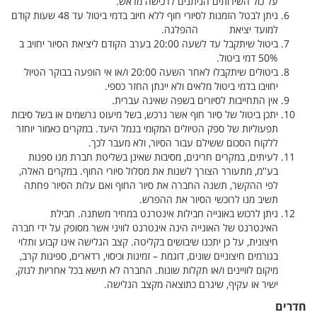
על כול השירותים הניתנים לרכישה מראש.
ניתן לבטל הזמנות לסיורי חוף ללא חיוב בדמי ביטול עד 48 שעות קודם
למועד יציאת ההפלגה.
ביטול שיתקבל עד לשעה 20:00 בערב הקודם ליציאת הסיור יחויב ב
50% דמי ביטול.
ביטולים שיתקבלו לאחר השעה 20:00 ו/או אי הופעה בבוקר הטיול
יחויבו בדמי ביטול מלאים ולא יינתן החזר כספי.
אין התחייבות לסיורים בשפה שאינה עברית.
יתכן ביטול של סיור חוף אשר נרכש, בשל מיעוט נרשמים או בשל סיבות
תפעוליות של ספק הטיולים המקומי בנמל היעד. במקרים כאמור יוחזר
ללקוח הסכום ששילם עבור הסיור, ולא מעבר לכך.
לעיתים, במקרים חריגים, מסיבות שאינן בשליטת חברת מנו ספנות
בע''מ, מתעורר הצורך לשנות את מסלול סיורי החוף. במקרים האלה,
לפי ההקשר, תשנה החברה את סיור החוף ואם עלות הסיור פחתה
תשיב מנו לרוכשי הסיור את ההפרש.
ניתן לרכוש באונייה חבילות אינטרנט במחיר משתנה. חבילת
האינטרנט של האונייה הינה אינטרנט לוויני אשר מסופק על ידי חברה
חיצונית, על כן יתכנו שיבושים בקליטה. קצב הגלישה אינו קבוע ותלוי
בגורמים חיצוניים שונים, דוגמת – זמינות וכיסוי, רדארים, ספינות קרב,
מיקום לוויינים ו/או תקלות שונות. החברה לא תישא בכל אחריות לנזק,
ישיר או עקיף, שיגרם כתוצאה מקצב הגלישה.
חדרים