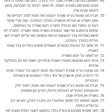
השימוש במגלשה באונייה מוגבל לגיל ולגובה. המגלשה תופעל בלוחות
זמנים שיפורסמו בתוכנית היומית. חל איסור לעלות על המגלשה, מחוץ
ללוחות זמנים אלה.
חברת מנו ספנות בע"מ שומרת לעצמה את הזכות לסרב לעלייתו של
נוסע לאונייה או הורדתו מהאונייה במהלך ההפלגה. זאת עפ”י שיקול
דעת רב החובל ו/או הנהלת החברה לשם שמירה על בטיחותם,
שלומם וביטחונם של שאר הנוסעים באונייה וצוות האונייה. החברה לא
תישא באחריות ובכל ההוצאות הנלוות כתוצאה מאי עלייתו לאונייה ו/או
הורדתו במהלך ההפלגה.
חל איסור על הפעלת מכשירים חשמליים אישיים בחדרים ובכל שטחי
האונייה.
יש לשמור על רכוש האונייה.
פרטי רכוש שנמצאו בשטחי האונייה ובחדרים, יישמרו 60 יום, במחלקת
אבידות.
מנו ספנות בע''מ שומרת לעצמה את הזכות לנקוט בכל פעולה חוקית
כדי להיפרע מנזק או אובדן של ציוד בחדרי הנוסעים או בשטחים
הציבוריים.
חברת מנו ספנות בע"מ שומרת לעצמה את הזכות, לסגור חלק
מהשטחים הציבוריים לפעילות פרטית, לפרקי זמן מסוימים.
באונייה אין מעלית שבת.
מקום השיפוט לכל סכסוך שיתעורר בין החברה לצרכן, יהא אך ורק
בביהמ"ש בחיפה.
חיובי אשראי מתבצעים בש"ח בלבד בהתאם לשער המרת מטבע חוץ