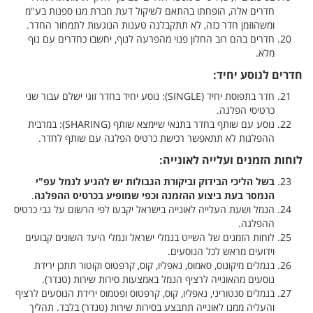
חדרים אלה, הופחתו בהתאם לשיקול דעת חברת מנו ספנות בע"מ
ומשהוזמן חדר כזה, לא תתקבלנה טענות הנוגעות לתמחור החדר.
חדרים בהם רוב החלון פנוי מהפרעה לנוף, יחשבו כחדרים עם נוף
מלא.
חדרים לנוסע יחיד:
חדר בתפוסת יחיד (
SINGLE
): נוסע יחיד בחדר זוגי ישלם עבור שני
כרטיסי הפלגה.
נוסע עם שותף בחדר בתנאי שיימצא שותף (
SHARING
): במרבית
ההפלגות לא תתאפשר רכישת כרטיס הפלגה עם שותף לחדר.
לוחות הזמנים ועלייה לאונייה:
בשל הליכי הבידוק וביקורת הגבולות יש להגיע לנמל עפ"י
הנמסר בעת ביצוע ההזמנה וכפי שמופיע בכרטיס ההפלגה
.
הנמל ושעת העלייה לאונייה בישראל יקבעו לפי הרשום על גבי כרטיס
ההפלגה.
לוחות הזמנים של השייט בנמלי ישראל ונמלי היעד השונים קבועים
וידועים מראש לכל הנוסעים.
בנמלים מיקונוס, סאמוס, נאפליו, קוס, קרפטוס וקוטור תתכן ירידת
נוסעים מהאונייה לרציף הנמל באמצעות סירות שירות (טנדר).
בנמלים סנטוריני, נאפליו, קוס, קרפטוס ופטמוס ירידת הנוסעים לרציף
והעליה ממנו לאונייה תתבצע בסירות שירות (טנדר) בלבד. תהליך