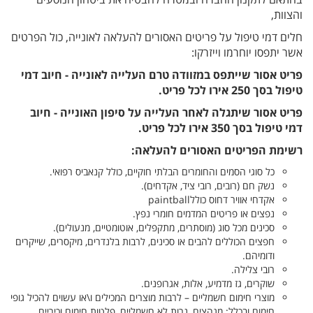
והצוות,
חלים דמי טיפול על פריטים האסורים להעלאה לאונייה, כול הפרטים
אשר יתפסו יוחרמו וייזרקו:
פריט אסור שייתפס במזוודה טרם העלייה לאונייה - חיוב דמי
טיפול בסך 250 אירו לכל פריט.
פריט אסור שיתגלה לאחר העלייה על סיפון האונייה - חיוב
דמי טיפול בסך 350 אירו לכל פריט.
רשימת הפריטים האסורים להעלאה
:
כל סוגי הסמים והחומרים הבלתי חוקיים, כולל קנאביס רפואי
.
נשק חם (רובים, רובי ציד, אקדחים)
.
אקדחי אוויר דחוס כולל
paintball
נפצים או פריטים המדמים חומרי נפץ
.
סכינים מכל סוג (מוסתרים, מתקפלים, אוטומטיים, מנעולים)
.
חפצים הכוללים להבים או סכינים, לרבות בלנדרים, מיקסרים, שייקרים
ודומיהם.
רובי צלילה
.
שוקרים, גז מדמיע, אלות, אגרופנים
.
מוצרי חימום חשמליים – לרבות מוצרים המכילים ו\או עשוים להכיל גופי
חימום ובכלל: מגהצים, נרות לא חשמליים, פלטות חימום וכיריים