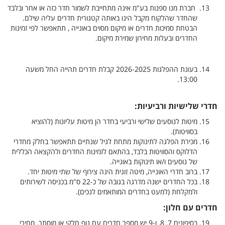
חברת מנו ספנות בע"מ אינה מתחייבת לשמור חדר כזה או אחר ובלבד
שהחדר שהלקוח מקבל הינו באותה קטגורית חדרים עליה שילם.
הבטחת סמיכות חדרים או מיקום מסוים באונייה , תתאפשר לפי זמינות
החדרים ובעלות מחירון שמירת מיקום.
בעונת ההפלגות 2026-2025 קבלת חדרים תהייה החל משעה
13:00.
חדרי שלישיות ורביעיות:
מיטות לנוסעים שלישי ורביעי בחדר הן מיטות עליונות (להוציא
בסוויטות).
מכירת הפלגה לתינוקות מתחת לגיל שנתיים תתאפשר בחלק מחדרי
הדלוקס והסוויטות בלבד, בהתאם לזמינות החדרים ולהקצאה הכללית
של נוסעים ו/או תינוקות באונייה.
ברוב חדרי האונייה, מיטה זוגית הינה צירוף של שתי מיטות יחד.
בכל החדרים ישנה מדרגה בגובה של כ-22 ס"מ בכניסה לשירותים
ולמקלחת (למעט בחדרים המותאמים לנכים).
חדרים עם חלון:
בסיפונים 7, 8, ו-9 יש מספר חדרים עם נוף חלקי או מוסתר. מחירי