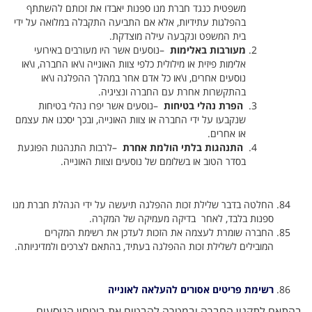
משפטית כנגד חברת מנו ספנות יאבדו את זכותם להשתתף
בהפלגות עתידיות, אלא אם התביעה התקבלה במלואה על ידי
בית המשפט ונקבעה עילה מוצדקת
.
מעורבות באלימות
–
נוסעים אשר היו מעורבים באירועי
אלימות פיזית או מילולית כלפי צוות האונייה ו\או החברה, ו\או
נוסעים אחרים, ו\או כל אדם אחר במהלך ההפלגה ו\או
בהתקשרות אחרת עם החברה ונציגיה
.
הפרת נהלי בטיחות
–
נוסעים אשר יפרו נהלי בטיחות
שנקבעו על ידי החברה או צוות האונייה, ובכך יסכנו את עצמם
או אחרים
.
התנהגות בלתי הולמת אחרת
–
לרבות התנהגות הפוגעת
בסדר הטוב או בשלומם של נוסעים וצוות האונייה
.
החלטה בדבר שלילת זכות ההפלגה תיעשה על ידי הנהלת חברת מנו
ספנות בלבד, לאחר בדיקה מעמיקה של המקרה
.
החברה שומרת לעצמה את הזכות לעדכן את רשימת המקרים
המובילים לשלילת זכות ההפלגה בעתיד, בהתאם לצרכים ולמדיניותה
.
רשימת פריטים אסורים להעלאה לאונייה
בהתאם לתקנון החברה ובמטרה להבטיח את ביטחון הנוסעים