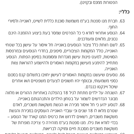
הפטורות ממכס ובקזינו).
כללי:
חברת מנו ספנות בע"מ משמשת סוכנת כללית לשייט, לאונייה ולסיורי
החוף.
הנוסע אחראי לוודא כי כל הפרטים שמסר בעת ביצוע ההזמנה הינם
נכונים, מלאים ומעודכנים.
לשם רווחת כלל ציבור הנוסעים באונייה חל איסור על עישון בכל שטחי
האונייה, כולל המקומות הציבוריים, סיפונים, בחדרי הנוסעים ובמרפסות
הסוויטות, למעט פינות עישון מוגדרות ומסומנות בסיפון הפתוח. הנוסע
מתחייב להימנע מעישון במקומות האסורים ולהישמע להוראות צוות
האונייה.
נוסעים שיעשנו במקומות האסורים לעישון יחויבו בתשלום קנס בסכום
כספי משמעותי, ובנוסף יהיו חשופים לצעדים משפטיים ו/או אחרים
שיכול ויינקטו כנגדם.
השגחה על ילדים מתחת לגיל 18 בהפלגה באחריות ההורים או מלווה
מבוגר הנדרשים לשמור על בטחון הילדים והתנהגותם באונייה.
לנוסע ידוע כי חל איסור מכירה או הגשת משקאות משכרים, לאדם
שטרם מלאו לו 18 שנים וכי עובדי האונייה העוסקים במכירת והגשת
משקאות משכרים, רשאים לדרוש את כרטיס המנו קארד של הנוסע –
בכדי לוודא את גילו. מנו ספנות בע''מ מזהירה כי צריכה מופרזת של
משקאות משכרים מסכנת חיים ומזיקה לבריאות.