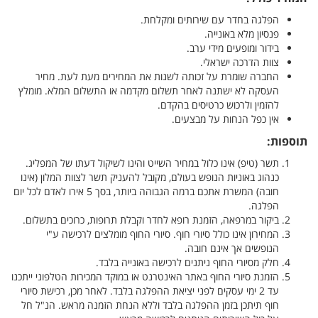
הפלגה בחדר עם שירותים ומקלחת.
פנסיון מלא באונייה.
בידור ומופעים מידי ערב.
צוות הדרכה ישראלי.
החברה שומרת על זכותה לשנות את המחירים מעת לעת. מחיר
העסקה לא ישתנה לאחר תשלום מקדמה או התשלום המלא. מומלץ
להזמין ולרכוש כרטיסים בהקדם.
אין כפל הנחות על מבצעים.
תוספות:
תשר (טיפ) אינו כלול במחיר השייט והינו לשיקול דעתו של המפליג.
כנהוג באוניות הנופש בעולם, מקובל להעניק תשר לצוות המלון (אינו
חובה) המשרת אתכם ברמה הגבוהה ביותר, בסך 5 אירו לאדם לכל יום
הפלגה.
ביקור במרפאה, הזמנת רופא לחדר וקבלת תרופות, כרוכים בתשלום.
המחירון אינו כולל סיורי חוף. סיורי החוף מומלצים לרכישה ע"י
הנופשים אך אינם חובה.
חלק מסיורי החוף ניתנים לרכישה באונייה בלבד.
הזמנת סיורי החוף באתר האינטרנט או במוקד המכירות הטלפוני ייתכנו
עד 2 ימי עסקים לפני יציאת ההפלגה בלבד. לאחר מכן, רכישת סיורי
חוף תיתכן בזמן ההפלגה בלבד וללא הנחת הזמנה מראש. הנ"ל חל