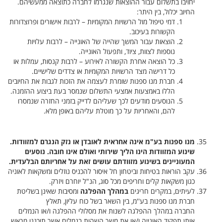
יחויבו בתשלום עבור ההוצאות שנגרמו לחברה כתוצאה ממעשיהם.
החיוב יכלול, בין היתר:
דמי טיפול מול הרשויות המקומיות – לרבות אישורים ופרוצדורות
הקשורות בעיכוב.
הוצאות עבור המשך שהייה של האונייה – לרבות עלויות
נוספות לצוות, ציוד, ותפעול האונייה.
כל הוצאה אחרת הקשורה לאירוע – לרבות קנסות, עמלות או
כל דרישה מצד הרשויות המקומיות או צדדים שלישיים.
חברת מנו ספנות שומרת לעצמה את הזכות לגבות את החיובים
הללו באמצעות אמצעי התשלום שנמסר בעת ביצוע ההזמנה.
הנוסעים מודעים לכך שעליהם לדייק בזמני החזרה שנמסרו
להם, והאחריות על כך מוטלת עליהם באופן מלא.
מנו ספנות בע"מ אינה אחראית לאובדן או נזק הנגרם למזוודות.
שינוע המזוודות הינו הליך שירותי ואולם אינו חובה. נוסעים
המעוניינים בשינוע מזוודתם עושים זאת על אחריותם הבלעדית.
עקב הוראות בטיחות וביטחון חל איסור להכניס נוזלים ומשקאות לאוניה
כגון משקאות קלים וחריפים מכל סוג, הנ"ל יוחרם ויזרק.
לעיתים, במקרים חריגים
במהלך ההפלגה
ומסיבות שאינן בשליטת
חברת מנו ספנות בע''מ, בין השאר בשל כוח עליון, תאלץ
החברה במהלך ההפלגה לשנות את מסלולי ההפלגה ו/או הנמלים
אותן תפקוד האונייה ו/או את משך השהות בנמלים אשר תוכננו מראש.