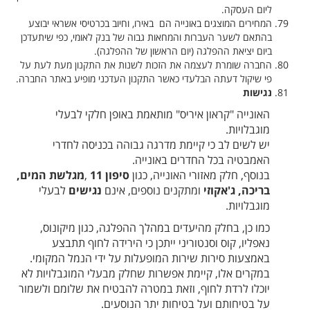
ליום העסקה.
המחירים המוצגים באונייה הם באירו, וחיוב בכרטיסי אשראי יבוצע
בהתאם לשער העברות והמחאות גבוה של בנק לאומי, כפי שיתעדכן
ביום יציאת ההפלגה (יום הראשון של ההפלגה).
החברה שומרת לעצמה את הזכות לשנות את התקנון מעת לעת על
פי שיקול דעתה הבלעדי כאשר התקנון העדכני מופיע באתר החברה.
נגישות
האונייה "קראון איריס" מותאמת באופן חלקי לבעלי
מוגבלויות
.
יש לשים לב כי קיימת מדרגה גבוהה בכניסה לחדרי
האמבטיה בכל החדרים באונייה
.
בנוסף, חלק מאזורי האונייה, כגון
סיפון 11
,
מגלשת המים,
בריכה, ג'אקוזי
ומתקנים נוספים, אינם
נגישים
לבעלי
מוגבלויות.
כמו כן, בחלק מהיעדים במהלך ההפלגה, כגון מיקונוס,
נאפליו, קוס וסנטוריני ייתכן כי הירידה לחוף תתבצע
באמצעות סירות שירות המופעלות על ידי הנמל המקומי
.
במקרים אלו, קיימת אפשרות שחלק מבעלי המוגבלויות לא
יוכלו לרדת לחוף, וזאת במטרה להבטיח את שלומם ולשמור
על בטיחותם ועל בטיחות יתר הנוסעים
.