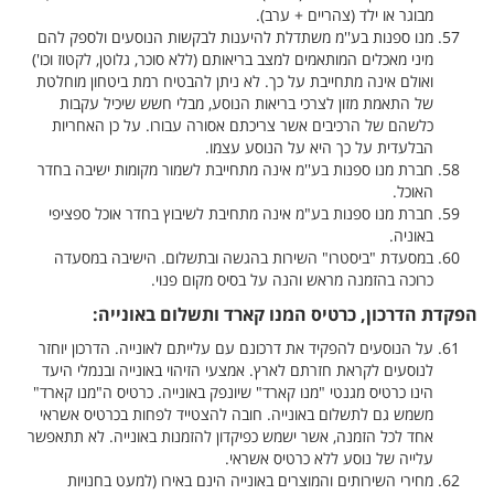
מבוגר או ילד (צהריים + ערב).
מנו ספנות בע''מ משתדלת להיענות לבקשות הנוסעים ולספק להם
מיני מאכלים המותאמים למצב בריאותם (ללא סוכר, גלוטן, לקטוז וכו')
ואולם אינה מתחייבת על כך. לא ניתן להבטיח רמת ביטחון מוחלטת
של התאמת מזון לצרכי בריאות הנוסע, מבלי חשש שיכיל עקבות
כלשהם של הרכיבים אשר צריכתם אסורה עבורו. על כן האחריות
הבלעדית על כך היא על הנוסע עצמו.
חברת מנו ספנות בע''מ אינה מתחייבת לשמור מקומות ישיבה בחדר
האוכל.
חברת מנו ספנות בע"מ אינה מתחיבת לשיבוץ בחדר אוכל ספציפי
באוניה.
במסעדת "ביסטרו" השירות בהגשה ובתשלום. הישיבה במסעדה
כרוכה בהזמנה מראש והנה על בסיס מקום פנוי.
הפקדת הדרכון, כרטיס המנו קארד ותשלום באונייה:
על הנוסעים להפקיד את דרכונם עם עלייתם לאונייה. הדרכון יוחזר
לנוסעים לקראת חזרתם לארץ. אמצעי הזיהוי באונייה ובנמלי היעד
הינו כרטיס מגנטי "מנו קארד" שיונפק באונייה. כרטיס ה"מנו קארד"
משמש גם לתשלום באונייה. חובה להצטייד לפחות בכרטיס אשראי
אחד לכל הזמנה, אשר ישמש כפיקדון להזמנות באונייה. לא תתאפשר
עלייה של נוסע ללא כרטיס אשראי.
מחירי השירותים והמוצרים באונייה הינם באירו (למעט בחנויות