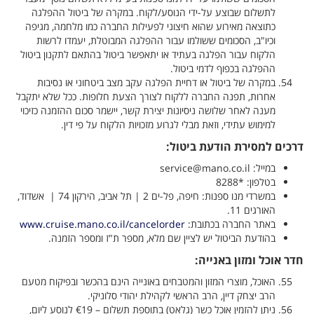
לתשלום שבוצע על-ידי הנוסע/לקוח. במקרה של ביטול ההפלגה
כתוצאה מאירוע שהוא חיצוני לפעילות החברה כמו מלחמה, מגיפה
וכיו"ב, הסכומים ששולמו עבור ההפלגה המבוטלת, יעמדו לרשות
הלקוח עבור הפלגה בעתיד או יתאפשר ביטול בהתאם לתקנון ביטול
ההפלגה בכפוף לדמי ביטול.
במקרה של ביטול או דחיית הפלגה עקב מצב ביטחוני או נסיבות
אחרות, תפנה החברה ללקוח לצורך הצעת חלופות. ככל שלא יתקבל
מענה לאחר שלושה ניסיונות יצירת קשר, יישמר סכום ההזמנה כזיכוי
למימוש עתידי, וזאת מבלי לגרוע מזכויות הלקוח על פי דין
.
דרכים למסירת הודעת ביטול:
במייל:
service@mano.co.il
בטלפון: *8288
במשרדי מנו ספנות: חיפה, פל-ים 2 | תל אביב, הירקון 74 | אשדוד,
האורגים 11.
באתר החברה בכתובת:
www.cruise.mano.co.il/cancelorder
בהודעת הביטול יש לציין שם מלא, מספר ת"ז ומספר הזמנה.
חדר אוכל ומזון באנייה:
האוכל, מוצרי המזון והמטבחים באונייה הינם בהכשר ובפיקוח מטעם
הרב יצחק דיין, הרב הראשי לקהילת יהודי סלוניקי.
ניתן להזמין אוכל כשר (גלאט) בתוספת תשלום – €19 לנוסע ליום,