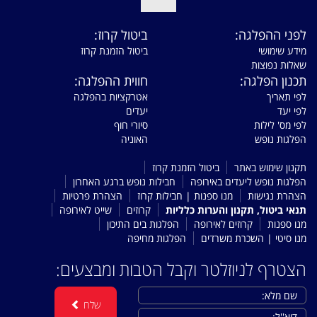
לפני ההפלגה:
ביטול קרוז:
מידע שימושי
ביטול הזמנת קרוז
שאלות נפוצות
תכנון הפלגה:
חווית ההפלגה:
לפי תאריך
אטרקציות בהפלגה
לפי יעד
יעדים
לפי מס' לילות
סיורי חוף
הפלגות נופש
האוניה
תקנון שימוש באתר
ביטול הזמנת קרוז
הפלגות נופש ליעדים באירופה
חבילות נופש ברגע האחרון
הצהרת נגישות
מנו ספנות | חבילות קרוז
הצהרת פרטיות
תנאי ביטול, תקנון והערות כלליות
קרוזים
שייט לאירופה
מנו ספנות
קרוזים לאירופה
הפלגות בים התיכון
מנו סיטי | השכרת משרדים
הפלגות מחיפה
הצטרף לניוזלטר וקבל הטבות ומבצעים:
שלח