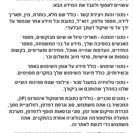
עשויים לאסוף ולעבד את המידע הבא:
• נתוני זהות ויצירת קשר - כולל שם מלא, כותרת, מין, תאריך
לידה, מספר טלפון, דוא"ל, כתובת וכל מידע אחר שנמסר על
ידך על פי שיקול דעתך הבלעדי.
• נתוני הזמנה - תאריכי טיול או שיוט מבוקשים, מספר
האנשים במסיבה שלך, מידע על בני המשפחה, מספר
החדרים, העדפות שהייה ואוכל, מחירים ותעריפים, בקשות
נוספות או אישיות, פרטי חיוב ותשלום וכו' .
• נתוני שימוש - כולל מידע על אופן השימוש באתר
ובשירותים, כולל תיעוד השימוש שלך במקרים מסוימים.
• נתוני טלוויזיה במעגל סגור - צילומי שטח ספינות השייט
שלנו במהלך שהותכם או ביקורך.
• נתונים טכניים - כוללים כתובת פרוטוקול אינטרנט (IP),
המכשיר בו אתה משתמש, סוג וגרסת דפדפן, רזולוציית מסך,
הגדרת ומיקום אזור זמן, סוגי וגרסאות תוסף לדפדפן, מערכת
הפעלה ופלטפורמה וטכנולוגיה אחרת בהתקנים. אתה
משתמש כדי לגשת לאתר זה.