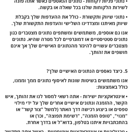
• נתוני פניות לקוחות - נתונים הנאספים כאשר אתה פונה
לשירות הלקוחות שלנו בכל שאלה או בקשה.
• נתוני שיווק ותקשורת - כולל את ההעדפות שלך בקבלת
שיווק מאיתנו ומצדדינו השלישי והעדפות התקשורת שלך.
אנו גם אוספים, משתמשים ומשתפים נתונים מצטברים כגון
נתונים סטטיסטיים או דמוגרפיים לכל מטרה שהיא. נתונים
מצטברים עשויים להיגזר מהנתונים האישיים שלך אך אינם
חושפים את זהותך.
5. כיצד נאספים הנתונים האישיים שלך?
אנו משתמשים בשיטות שונות לאיסוף נתונים ממך וממנו,
כולל באמצעות:
• אינטראקציות ישירות - אתה רשאי למסור לנו את זהותך, איש
הקשר, ההזמנה ונתונים אישיים אחרים שלך על ידי מילוי
טפסים או ביצוע רכישה דרך האתר (למשל "צור קשר" או
"מנוי", "טופס הזמנה", "רשימת תפוצה", וכו') או
בהתכתבויות איתנו בטלפון, בדוא"ל או בדרך אחרת.
• טכנולוגיות או אינטראקציות אוטומטיות - כאשר אתה מתקשר