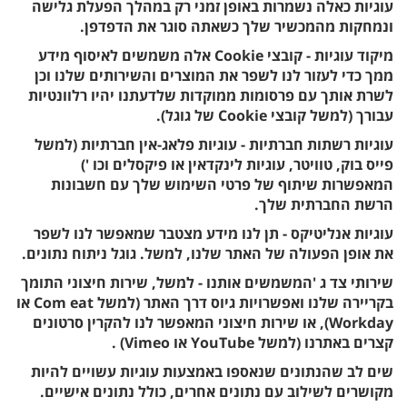
עוגיות כאלה נשמרות באופן זמני רק במהלך הפעלת גלישה
ונמחקות מהמכשיר שלך כשאתה סוגר את הדפדפן.
מיקוד עוגיות - קובצי Cookie אלה משמשים לאיסוף מידע
ממך כדי לעזור לנו לשפר את המוצרים והשירותים שלנו וכן
לשרת אותך עם פרסומות ממוקדות שלדעתנו יהיו רלוונטיות
עבורך (למשל קובצי Cookie של גוגל).
עוגיות רשתות חברתיות - עוגיות פלאג-אין חברתיות (למשל
פייס בוק, טוויטר, עוגיות לינקדאין או פיקסלים וכו ')
המאפשרות שיתוף של פרטי השימוש שלך עם חשבונות
הרשת החברתית שלך.
עוגיות אנליטיקס - תן לנו מידע מצטבר שמאפשר לנו לשפר
את אופן הפעולה של האתר שלנו, למשל. גוגל ניתוח נתונים.
שירותי צד ג 'המשמשים אותנו - למשל, שירות חיצוני התומך
בקריירה שלנו ואפשרויות גיוס דרך האתר (למשל Com eat או
Workday), או שירות חיצוני המאפשר לנו להקרין סרטונים
קצרים באתרנו (למשל YouTube או Vimeo) .
שים לב שהנתונים שנאספו באמצעות עוגיות עשויים להיות
מקושרים לשילוב עם נתונים אחרים, כולל נתונים אישיים.