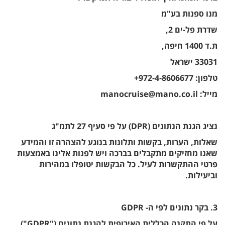
מנו ספנות בע"מ
שדרת פל-ים 2,
ת.ד 1400 חיפה,
33031 ישראל
טלפון: 972-4-8606677+
מייל: manocruise@mano.co.il
נציג הגנת הנתונים (DPR) על פי סעיף 27 לתמ"ג
שאלות, הערות, בקשות ותלונות בנוגע להצהרה זו והמידע
שאנו מחזיקים מתקבלים בברכה ויש לפנות אלינו באמצעות
פרטי ההתקשרות לעיל. כל הבקשות יטופלו במהירות
וביעילות.
3. בקר נתונים לפי ה- GDPR
על פי התקנה הכללית האירופית להגנת נתונים ("GDPR"),