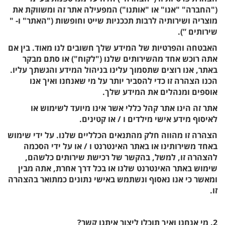
("החברה" "אנו" או "אותנו") המפעילה אתר זה ומשווקת את
מוצריה ושירותיה לרבות תככניות שייט וחופשות ("האתר" ו- "
שירותים ”).
האבטחה והפרטיות של המידע שלך חשובים לנו מאוד. בין אם
אתה רוכש אחד מהשירותים שלנו ("לקוח") או סתם מבקר
באתר, אנו רוצים שתסמוך עלינו בניהול המידע והגשתך עליו.
הכנו הצהרה זו כדי להסביר יותר על מי שאנחנו ואיך אנו
אוספים ומנהלים את המידע שלך.
אתר זה הינו אתר קהל כללי אשר אינו מיועד לשימוש או
לאיסוף מידע אישי מילדים ו / או קטינים.
הצהרה זו מהווה חלק מהתנאים הכלליים שלנו. על ידי שימוש
באחד משירותינו או באתר האינטרנט ו / או על ידי הסכמה
להצהרה זו, למשל, בהקשר של רכישת שירותים כלשהם,
שימוש באתר האינטרנט שלנו או בכל דרך אחרת, אתה מבין
ומאשר כי אנו נאסוף ונשתמש באישי נתונים כמתואר בהצהרה
זו.
2. מי אנחנו ואיך תוכלו ליצור איתנו קשר?