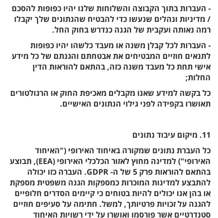
- העברות בתוך הקבוצה והשלוחות שלנו יהיו כפופות להסכם
/ מדיניות ונהלים שנעשו כדי להבטיח שהנתונים שלך יקבלו
רמה נאותה ועקבית של הגנה כנדרש בחוק החל.
- העברות לכל קבלן משנה או מעבד כלשהו יהיו כפופות
לתנאים חוזיים המבטיחים את אבטחתם והגנתם של כל מידע
אישי תחת כל מעבד משנה כזה, בהתאם להוראות הדין
החלות;
כל בקשה למידע שאנו מקבלים מאכיפת החוק או הרגולטורים
תאושרו בקפידה לפני גילוי הנתונים האישיים.
11. מיקום עיבוד נתונים
כל העברת נתונים שמקורה באיחוד האירופי ("האיחוד
האירופי") למדינה מחוץ לאזור הכלכלי האירופי (EEA), תבוצע
בהתאם להוראות פרק 5 של ה- GDPR. העברה כזו יכולה
להתבצע למדינות המוכרות כמספקות הגנה משפטית מספקת
או בהן אנו יכולים להיות בטוחים כי קיימים הסדרים חלופיים
להגנה על זכויות פרטיותך, למשל. חתימה על סעיפים חוזיים
סטנדרטיים אשר פורסמו ואושרו על ידי רשויות האיחוד