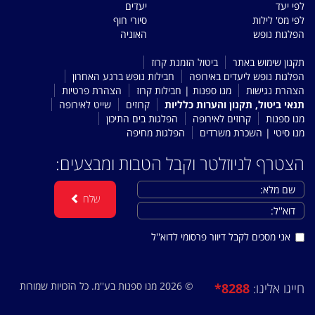
לפי יעד
יעדים
לפי מס' לילות
סיורי חוף
הפלגות נופש
האוניה
תקנון שימוש באתר
ביטול הזמנת קרוז
הפלגות נופש ליעדים באירופה
חבילות נופש ברגע האחרון
הצהרת נגישות
מנו ספנות | חבילות קרוז
הצהרת פרטיות
תנאי ביטול, תקנון והערות כלליות
קרוזים
שייט לאירופה
מנו ספנות
קרוזים לאירופה
הפלגות בים התיכון
מנו סיטי | השכרת משרדים
הפלגות מחיפה
הצטרף לניוזלטר וקבל הטבות ומבצעים:
שלח
אני מסכים לקבל דיוור פרסומי לדוא''ל
© 2026 מנו ספנות בע''מ. כל הזכויות שמורות
*8288
חייגו אלינו: