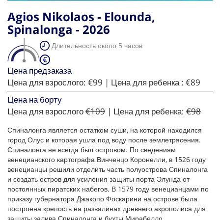
Agios Nikolaos - Elounda,
Spinalonga - 2026
Длительность около 5 часов
Цена предзаказа
Цена для взрослого:
€99
| Цена для ребенка :
€89
Цена на борту
Цена для взрослого
€109
| Цена для ребенка:
€98
Спиналонга является остатком суши, на которой находился
город Олус и которая ушла под воду после землетрясения.
Спиналонга не всегда был островом. По сведениям
венецианского картографа Винченцо Коронелли, в 1526 году
венецианцы решили отделить часть полуострова Спиналонга
и создать остров для усиления защиты порта Элунда от
постоянных пиратских набегов. В 1579 году венецианцами по
приказу губернатора Джакопо Фоскарини на острове была
построена крепость на развалинах древнего акрополиса для
защиты залива Спиналонга и бухты Мирабелло.