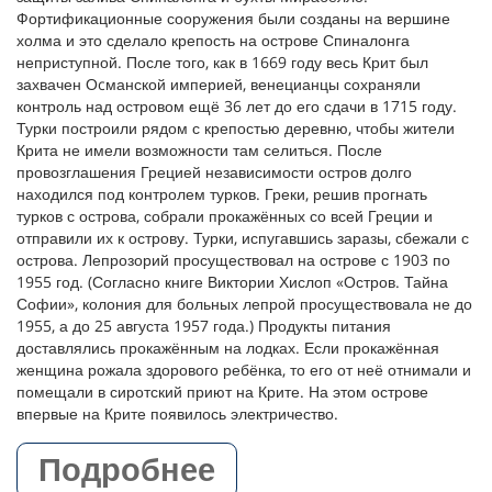
Фортификационные сооружения были созданы на вершине
холма и это сделало крепость на острове Спиналонга
неприступной. После того, как в 1669 году весь Крит был
захвачен Оcманской империей, венецианцы сохраняли
контроль над островом ещё 36 лет до его сдачи в 1715 году.
Турки построили рядом с крепостью деревню, чтобы жители
Крита не имели возможности там селиться. После
провозглашения Грецией независимости остров долго
находился под контролем турков. Греки, решив прогнать
турков с острова, собрали прокажённых со всей Греции и
отправили их к острову. Турки, испугавшись заразы, сбежали с
острова. Лепрозорий просуществовал на острове с 1903 по
1955 год. (Согласно книге Виктории Хислоп «Остров. Тайна
Софии», колония для больных лепрой просуществовала не до
1955, а до 25 августа 1957 года.) Продукты питания
доставлялись прокажённым на лодках. Если прокажённая
женщина рожала здорового ребёнка, то его от неё отнимали и
помещали в сиротский приют на Крите. На этом острове
впервые на Крите появилось электричество.
Подробнее