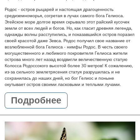
Родос - остров рыцарей и настоящая драгоценность
средиземноморья, согретая в лучах самого бога Гелиоса.
Эгейское море долгое время скрывало этот райский кусочек
земли от всех людей и богов. Но, как гласит древняя легенда,
однажды волны расступились, и показавшийся остров поразил
своей красотой даже Зевса. Родос получил свое название от
возлюбленной бога Гелиоса - нимфы Родос. В честь своего
могущественного и любимого покровителя Гелиоса жители
острова много лет назад воздвигли величественную статую
Колосса Родоссокого высотой более 30 метров! К сожалению,
из-за сильного землетрясения статуя разрушилась и не
сохранилась до наших дней, но бог Гелиос и поныне
окутывает остров своими ласковыми и теплыми лучами.
Подробнее