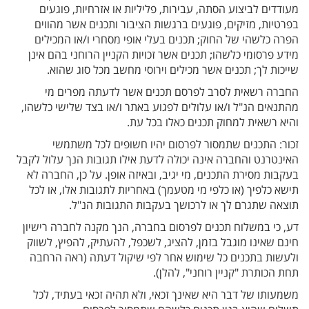
מעודדים לביצוע הסתה, עבירות, פליליות או אזרחיות, פוגעים
בפרטיות, מזיקים, פוגעים ברגשות הציבור ותכנים אשר מהווים
הפרה כלשהי של החוק; תכנים בעלי אופי מסחרי ו/או המכילים
מידע פרסומי כלשהו; תכנים אשר זכויות הקניין הרוחני בהם אינן
שייכות לך; תכנים אשר מכילים וירוסי מחשב מכל סוג שהוא.
החברה רשאית לסרב לפרסם תכנים אשר לדעתה מפרים מי
מהתנאים הנ"ל ו/או עלולים לפגוע באתר ו/או בצד שלישי כלשהו,
והיא רשאית למחוק תכנים כאלו בכל עת.
זכור: התכנים שתמסור לפרסום יהיו חשופים לכל משתמשי
האינטרנט והחברה אינה יכולה לדעת אילו תגובות הנך עלול לקבל
בעקבות מסירת התכנים, מי יגיב, ובאיזה אופן. על כן, החברה לא
תישא כלפיך (או כלפי מי מטעמך) באחריות לתגובות אלו, או לכל
תוצאה שתגרם לך או לרכושך בעקבות התגובות הנ"ל.
דע, כי במשלוח תכנים לפרסום בחברה, הנך מקנה לחברה רישיון
חינם שאינו מוגבל בזמן, להציג, לשכפל, להעתיק, להפיץ, לשווק
ולעשות בתכנים כל שימוש אחר לפי שיקול דעתה (ראה הרחבה
תחת הכותרת "קניין רוחני", להלן).
משמעותו של דבר היא שאינך זכאי, ולא תהיה זכאי בעתיד, לכל