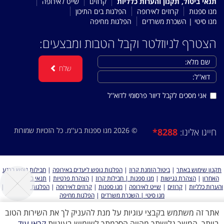
תנאי ביטול, תקנון והערות כלליות
קרוזים
שייט לאירופה
מנו ספנות
קרוזים לאירופה
הפלגות בים התיכון
מנו סיטי | השכרת משרדים
הפלגות מחיפה
הצטרף לניוזלטר וקבל הטבות ומבצעים:
שלח
אני מסכים לקבל דיוור פרסומי לדוא''ל
© 2026 מנו ספנות בע''מ. כל הזכויות שמורות
*8288
חייגו אלינו:
תקנון שימוש באתר
|
ביטול הזמנת קרוז
|
הפלגות נופש ליעדים באירופה
|
חבילות נופש ברגע
האחרון
|
הצהרת נגישות
|
מנו ספנות | חבילות קרוז
|
הצהרת פרטיות
|
תנאי ביטול, תקנון
והערות כלליות
|
קרוזים
|
שייט לאירופה
|
מנו ספנות
|
קרוזים לאירופה
|
הפלגות בים התיכון
|
מנו סיטי | השכרת משרדים
|
הפלגות מחיפה
אתר זה משתמש בקבצי עוגיות על מנת להעניק לך את השירות הטוב
ביותר, המשך גלישתך מהווה הסכמתך לשימוש בעוגיות
קראו עוד
כל הזכויות שמורות למנו ספנות 2026 ©