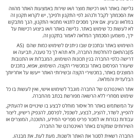
גלישה באתר ו/או רכישת מוצר ו/או שירות באמצעות האתר מהווה
את הסכמתך לקבל ולנהוג לפי התקנון ולפיכך, יש לקרוא תקנון זה
במלואו ובעיון. אם אינך מסכים לתנאי מתנאי התקנון, הנך מתבקש
לא לעשות כל שימוש באתר. גלישה באתר ו/או ביצוע רכישות על
ידך, משמען הסכמתך המלאה לאמור בתקנון זה.
השימוש באתר ובתכנים שבו ניתנים לשימוש כמות שהם (AS
IS)בהתאם להחלטות החברה, ולא תהא לך כל טענה, תביעה או
דרישה כלפי החברה בגין תכונות השימוש, המגבלות או התגובות
שיעורר הפרסום באתר ובמכשירי הקצה. השימוש, אפוא, בתכנים
המוצגים באתר, במכשירי הקצה ובשירותי האתר ייעשו על אחריותך
הבלעדית והמלאה.
אתר האינטרנט של החברה מוגבל לשימוש אישי, ואין לעשות בו כל
שימוש מסחרי ללא הרשאה מפורשת בכתב מהחברה.
על המשתמש באתר חל איסור מוחלט לבצע בו שינויים או להעתיק,
להפיץ, לשדר, להציג, לבצע, לשכפל, לפרסם, להנפיק רישיון, ליצור
עבודות נגזרות או למכור פריט מפריטי המידע, התוכנה, המוצרים או
השירותים שמקורם באתר האינטרנט של החברה.
החברה רשאית לסגור את האתר ולשנות, מעת לעת, את מבנהו,