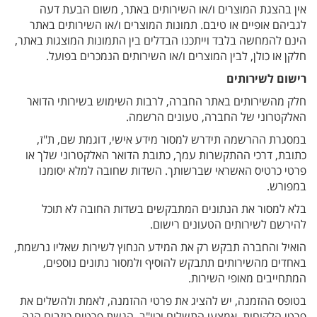
אין בהצגת המוצרים ו/או השירותים באתר, משום הבעת דעה
לגביהם אופיים או טיבם. תמונות המוצרים ו/או השירותים באתר
הינם להמחשה בלבד וייתכנו הבדלים בין התמונות המוצגות באתר,
חלקן או כולן, לבין המוצרים ו/או השירותים הנמכרים בפועל.
רישום לשירותים
חלק מהשירותים באתר החברה, לרבות השימוש בשירותי הדואר
האלקטרוני של החברה, טעונים הרשמה.
במסגרת ההרשמה תידרש למסור מידע אישי, דוגמת שם, ת"ז,
כתובת, דרכי ההתקשרות עמך, כתובת הדואר האלקטרוני שלך או
פרטי כרטיס האשראי שברשותך. השדות שחובה למלא יסומנו
במפורש.
בלא למסור את הנתונים המתבקשים בשדות החובה לא תוכל
להירשם לשירותים הטעונים רישום.
הואיל והחברה תבקש רק את המידע הנחוץ לשירות שאליו נרשמת,
באחדים מהשירותים תתבקש להוסיף ולמסור נתונים נוספים,
המתחייבים מאופי השירות.
בטופס ההזמנה, יש להציג את פרטי ההזמנה, לאמת ולהשלים את
פרטי הלקוחות, אמצעי התשלום וכיו"ב. הגשת פרטים כוזבים הנה