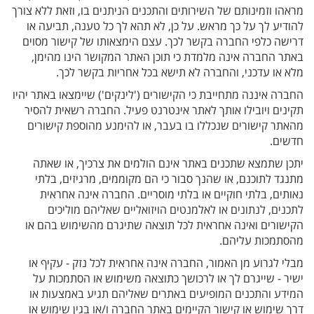
מראהו וזמינותם של השירותים והתכנים הניתנים בו, וזאת ללא צורך
להודיע לך על כך מראש. על כן, לא תהא לך כל טענה, תביעה או
דרישה כלפי החברה בקשר לכך. עצם הימצאותו של קישור מסוים
באתר החברה אינה מלמדת כי תוכן האתר המקושר הינו מהימן,
מלא או עדכני, והחברה לא תישא בכל אחריות בקשר לכך.
החברה איננה מתחייבת כי הקישורים ('לינקים') שיימצאו באתר יהיו
תקינים ויובילו אותך לאתר אינטרנט פעיל. החברה רשאית להסיר
מהאתר קישורים שנכללו בו בעבר, או להימנע מהוספת קישורים
חדשים.
יתכן שתמצא שתכנים באתר אינם הולמים את צרכיך, או שאתה
מתנגד לתוכנם, או שהנך סבור כי הם מקוממים, מרגיזים, בלתי
נאותים, בלתי חוקיים או בלתי מוסריים. החברה אינה אחראית
לתכנים, לנתונים או לאלמנטים הויזואליים שאליהם מוליכים
הקישורים ואינה אחראית לכל תוצאה שתיגרם מהשימוש בהם או
מהסתמכות עליהם.
מבלי לגרוע מן האמור, החברה אינה אחראית לכל נזק - עקיף או
ישיר - שייגרם לך או לרכושך כתוצאה משימוש או הסתמכות על
המידע והתכנים המופיעים באתרים שאליהם תגיע באמצעות או
דרך שימוש או קישור הקיימים באתר החברה ו/או בגין שימוש או