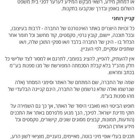
או למחוק מידע, רשאי מבקש המידע לערער לפני בית משפט
השלום באופן ובדרך שנקבעו בתקנות.
קניין רוחני
כל זכויות היוצרים באתר האינטרנט של החברה - לרבות בעיצובו,
ובכל תוכנה, יישום, קובץ גרפי, טקסטים, קוד מחשב וכל חומר אחר
הכלול בו - הינן של החברה בלבד ו/או ספקי התוכן שלה, ו/או
שותפים עסקיים, לפי העניין.
אין להעתיק, להפיץ, להציג בפומבי, לתרגם או למסור לצד שלישי כל
חלק מהנ"ל בלא קבלת הסכמתה המפורשת של מנו ספנות בע''מ
בכתב ומראש.
שמה של החברה, שם המתחם של האתר וסימני המסחר (אלה
שנרשמו ואלה שלא נרשמו) של החברה, הינם קניינה הבלעדי של
מהו ספנות בע"מ.
חופש הביטוי הוא מאבני היסוד של האתר, אך כך גם השמירה על
חוקי מדינת ישראל. לפיכך, הנך מנוע מלפרסם באתר את התכנים
(הודעות, תמונות, קבצים מסוגים שונים, קישורים, טקסטים וכל
מידע אחר) הבאים:
תכנים בעלי אופי מיני בוטה, מאיימים, גזעניים, מוציאי לשון הרע,