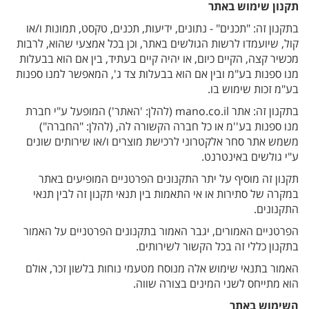
תקנון שימוש
באתר
בתקנון זה: "תכנים" - נתונים, ידיעות, תכנים, טקסט, תמונות ו/או
קול, שיועמדו לרשות הגולשים באתר, וכן בכל אמצעי שהוא, לרבות
מכשיר קצה, הקיים כיום, או יהיה קיים בעתיד, בין אם הוא בבעלות
מנו ספנות בע"מ ובין אם הוא בבעלות צד ג', המאפשר למנו ספנות
בע"מ זכות שימוש בו.
בתקנון זה: אתר mano.co.il (להלן: 'האתר') המופעל ע"י חברת
מנו ספנות בע''מ או כל חברה הקשורה לה, (להלן: "החברה")
משמש אתר סחר אלקטרוני לרכישת מוצרים ו/או שירותים שונים
ע"י גולשים באינטרנט.
תקנון זה מוסיף על יתר התקנונים הפרטניים המופיעים באתר
במקרה של סתירות או אי התאמות בין תנאי תקנון זה לבין תנאי
התקנונים.
הפרטניים האמורים, יגבר האמור בתקנונים הפרטניים על האמור
בתקנון כללי זה בכל הקשור לשירותים.
האמור בתנאי שימוש אלה מנוסח מטעמי נוחות בלשון זכר, אולם
הוא מתייחס לשני המינים בצורה שווה.
השימוש באתר