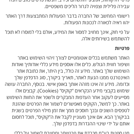
עבירה פלילית וצפויה לגרור הליכים משפטיים.
רישומי המחשב של החברה בדבר הפעולות המתבצעות דרך האתר
יהוו ראיה לכאורה לנכונות הפעולות.
על פי חוק, אינך מחויב למסור את המידע, אולם בלי למוסרו לא תוכל
להשתמש בשירותים אלה.
פרטיות
האתר משתמש בכלים אוטומטיים לצורך זיהוי השימוש באתר
ושיפור חווית הגולש. כלים אלו אוספים מידע כללי אודותיך ואודות
השימוש שלך באתר. מידע זה כולל, בין היתר, את כתובת אתר
האינטרנט ממנו הגעת לאתר, תאריך ביקורך, סוג הדפדפן שלך
וכדומה. מידע זה אינו מזהה אותך באופן אישי. בנוסף, החברה עושה
שימוש בקבצי מידע הנקראים "קוקיס" (Cookies). קבצים אלו
מסייעים לעקוב אחר העדפות המבקרים ולשפר את החוות השימוש
באתר. כך למשל, הקוקיס מאפשרים לשמור את הפרטים שהזנת
לטפסים השונים ובכך חוסכים ממך את זמן מילוי הפרטים בשנית
בביקורך הבא. אם אינך מעוניין לקבל את ה"קוקיס", תוכל לחסום
אותם על ידי שינוי ההגדרות בדפדפן שלך.
מנו ספנות בע"מ מכבדת את פרטיותך ומחויבת לשמור על כללי