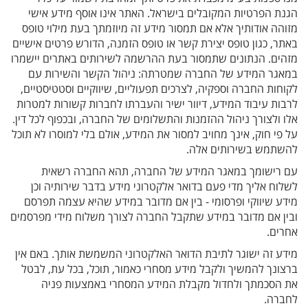
הגנת הפרטיות המקובלים בישראל. האתר אינו אוסף מידע אישי
מזוהה אודותיך אלא אם תמסור מידע זה מיוזמתך בעת מילוי טופס
באתר, כגון טופס יצירת קשר או טופס הזמנה, הדורש פרטים אישיים
מזהים. הנתונים שתמסור בעת ההרשמה לשירותים באתרים יישמרו
במאגר המידע של החברה שמטרתה: ניהול הקשר והשירות עם
לקוחות החברה וספקיה, לצרכים תפעוליים, שיווקיים וסטטיסטיים,
לרבות עיבוד המידע, דיוור ישיר והעברתו לחברות קשורות למטרות
אלו ולצורך ניהול ההזמנות והתשלומים של החברה, ובכפוף לכל דין.
על פי חוק, אינך מחויב למסור את המידע, אולם בלי למוסרו לא תוכל
להשתמש בשירותים אלה.
עם רישומך במאגר המידע של החברה, תהא החברה רשאית
לשלוח אליך מדי פעם בדואר אלקטרוני מידע בדבר שירותיה וכן
מידע שיווקי ופרסומי - בין אם מדובר במידע שהיא עצמה תפרסם
ובין אם מדובר במידע שתקבל החברה לצורך משלוח מידי מפרסמים
אחרים.
מידע זה ישוגר לתיבת הדואר האלקטרוני המשמשת אותך. באם אין
ברצונך להמשיך ולקבל מידע מסחרי כאמור, תוכל, בכל עת, לבטל
את הסכמתך ולחדול מקבלת המידע המסחרי באמצעות פניה
לחברה.