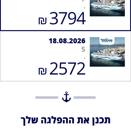
-
3794
₪
18.08.2026
5
-
2572
₪
תכנן את ההפלגה שלך