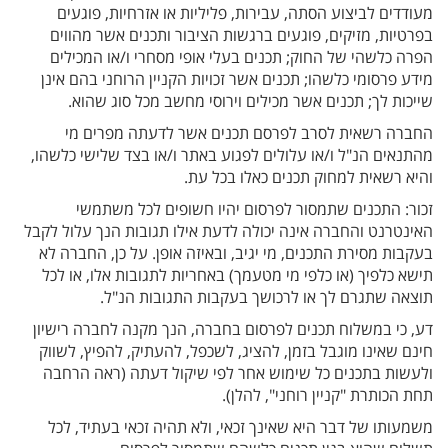
מעודדים לביצוע הסתה, עבירות, פליליות או אזרחיות, פוגעים
בפרטיות, מזיקים, פוגעים ברגשות הציבור ותכנים אשר מהווים
הפרה כלשהי של החוק; תכנים בעלי אופי מסחרי ו/או המכילים
מידע פרסומי כלשהו; תכנים אשר זכויות הקניין הרוחני בהם אינן
שייכות לך; תכנים אשר מכילים וירוסי מחשב מכל סוג שהוא.
החברה רשאית לסרב לפרסם תכנים אשר לדעתה מפרים מי
מהתנאים הנ"ל ו/או עלולים לפגוע באתר ו/או בצד שלישי כלשהו,
והיא רשאית למחוק תכנים כאלו בכל עת.
זכור: התכנים שתמסור לפרסום יהיו חשופים לכל משתמשי
האינטרנט והחברה אינה יכולה לדעת אילו תגובות הנך עלול לקבל
בעקבות מסירת התכנים, מי יגיב, ובאיזה אופן. על כן, החברה לא
תישא כלפיך (או כלפי מי מטעמך) באחריות לתגובות אלו, או לכל
תוצאה שתגרם לך או לרכושך בעקבות התגובות הנ"ל.
דע, כי במשלוח תכנים לפרסום בחברה, הנך מקנה לחברה רישיון
חינם שאינו מוגבל בזמן, להציג, לשכפל, להעתיק, להפיץ, לשווק
ולעשות בתכנים כל שימוש אחר לפי שיקול דעתה (ראה הרחבה
תחת הכותרת "קניין רוחני", להלן).
משמעותו של דבר היא שאינך זכאי, ולא תהיה זכאי בעתיד, לכל