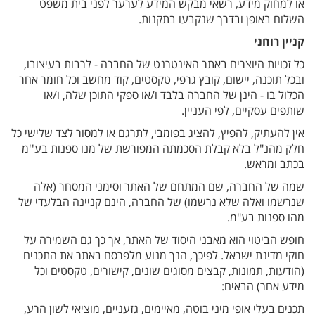
או למחוק מידע, רשאי מבקש המידע לערער לפני בית משפט
השלום באופן ובדרך שנקבעו בתקנות.
קניין רוחני
כל זכויות היוצרים באתר האינטרנט של החברה - לרבות בעיצובו,
ובכל תוכנה, יישום, קובץ גרפי, טקסטים, קוד מחשב וכל חומר אחר
הכלול בו - הינן של החברה בלבד ו/או ספקי התוכן שלה, ו/או
שותפים עסקיים, לפי העניין.
אין להעתיק, להפיץ, להציג בפומבי, לתרגם או למסור לצד שלישי כל
חלק מהנ"ל בלא קבלת הסכמתה המפורשת של מנו ספנות בע''מ
בכתב ומראש.
שמה של החברה, שם המתחם של האתר וסימני המסחר (אלה
שנרשמו ואלה שלא נרשמו) של החברה, הינם קניינה הבלעדי של
מהו ספנות בע"מ.
חופש הביטוי הוא מאבני היסוד של האתר, אך כך גם השמירה על
חוקי מדינת ישראל. לפיכך, הנך מנוע מלפרסם באתר את התכנים
(הודעות, תמונות, קבצים מסוגים שונים, קישורים, טקסטים וכל
מידע אחר) הבאים:
תכנים בעלי אופי מיני בוטה, מאיימים, גזעניים, מוציאי לשון הרע,