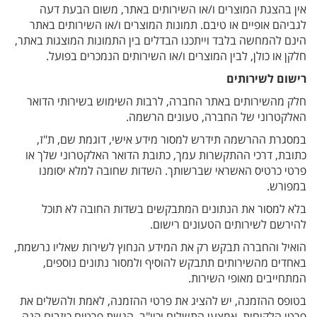
אין בהצגת המוצרים ו/או השירותים באתר, משום הבעת דעה
לגביהם אופיים או טיבם. תמונות המוצרים ו/או השירותים באתר
הינם להמחשה בלבד וייתכנו הבדלים בין התמונות המוצגות באתר,
חלקן או כולן, לבין המוצרים ו/או השירותים הנמכרים בפועל.
רישום לשירותים
חלק מהשירותים באתר החברה, לרבות השימוש בשירותי הדואר
האלקטרוני של החברה, טעונים הרשמה.
במסגרת ההרשמה תידרש למסור מידע אישי, דוגמת שם, ת"ז,
כתובת, דרכי ההתקשרות עמך, כתובת הדואר האלקטרוני שלך או
פרטי כרטיס האשראי שברשותך. השדות שחובה למלא יסומנו
במפורש.
בלא למסור את הנתונים המתבקשים בשדות החובה לא תוכל
להירשם לשירותים הטעונים רישום.
הואיל והחברה תבקש רק את המידע הנחוץ לשירות שאליו נרשמת,
באחדים מהשירותים תתבקש להוסיף ולמסור נתונים נוספים,
המתחייבים מאופי השירות.
בטופס ההזמנה, יש להציג את פרטי ההזמנה, לאמת ולהשלים את
פרטי הלקוחות, אמצעי התשלום וכיו"ב. הגשת פרטים כוזבים הנה