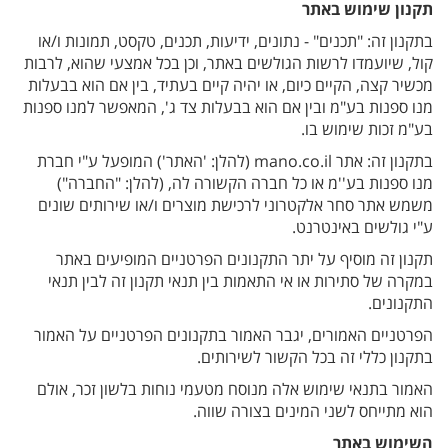
תקנון שימוש
באתר
בתקנון זה: "תכנים" - נתונים, ידיעות, תכנים, טקסט, תמונות ו/או
קול, שיועמדו לרשות הגולשים באתר, וכן בכל אמצעי שהוא, לרבות
מכשיר קצה, הקיים כיום, או יהיה קיים בעתיד, בין אם הוא בבעלות
מנו ספנות בע"מ ובין אם הוא בבעלות צד ג', המאפשר למנו ספנות
בע"מ זכות שימוש בו.
בתקנון זה: אתר mano.co.il (להלן: 'האתר') המופעל ע"י חברת
מנו ספנות בע''מ או כל חברה הקשורה לה, (להלן: "החברה")
משמש אתר סחר אלקטרוני לרכישת מוצרים ו/או שירותים שונים
ע"י גולשים באינטרנט.
תקנון זה מוסיף על יתר התקנונים הפרטניים המופיעים באתר
במקרה של סתירות או אי התאמות בין תנאי תקנון זה לבין תנאי
התקנונים.
הפרטניים האמורים, יגבר האמור בתקנונים הפרטניים על האמור
בתקנון כללי זה בכל הקשור לשירותים.
האמור בתנאי שימוש אלה מנוסח מטעמי נוחות בלשון זכר, אולם
הוא מתייחס לשני המינים בצורה שווה.
השימוש באתר