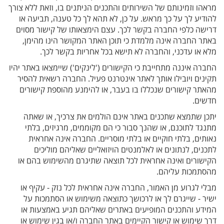
מראהו וזמינותם של השירותים והתכנים הניתנים בו, וזאת ללא צורך
להודיע לך על כך מראש. על כן, לא תהא לך כל טענה, תביעה או
דרישה כלפי החברה בקשר לכך. עצם הימצאותו של קישור מסוים
באתר החברה אינה מלמדת כי תוכן האתר המקושר הינו מהימן,
מלא או עדכני, והחברה לא תישא בכל אחריות בקשר לכך.
החברה איננה מתחייבת כי הקישורים ('לינקים') שיימצאו באתר יהיו
תקינים ויובילו אותך לאתר אינטרנט פעיל. החברה רשאית להסיר
מהאתר קישורים שנכללו בו בעבר, או להימנע מהוספת קישורים
חדשים.
יתכן שתמצא שתכנים באתר אינם הולמים את צרכיך, או שאתה
מתנגד לתוכנם, או שהנך סבור כי הם מקוממים, מרגיזים, בלתי
נאותים, בלתי חוקיים או בלתי מוסריים. החברה אינה אחראית
לתכנים, לנתונים או לאלמנטים הויזואליים שאליהם מוליכים
הקישורים ואינה אחראית לכל תוצאה שתיגרם מהשימוש בהם או
מהסתמכות עליהם.
מבלי לגרוע מן האמור, החברה אינה אחראית לכל נזק - עקיף או
ישיר - שייגרם לך או לרכושך כתוצאה משימוש או הסתמכות על
המידע והתכנים המופיעים באתרים שאליהם תגיע באמצעות או
דרך שימוש או קישור הקיימים באתר החברה ו/או בגין שימוש או