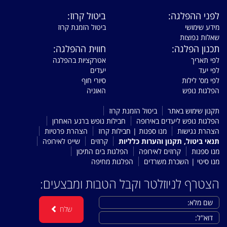
לפני ההפלגה:
ביטול קרוז:
מידע שימושי
ביטול הזמנת קרוז
שאלות נפוצות
תכנון הפלגה:
חווית ההפלגה:
לפי תאריך
אטרקציות בהפלגה
לפי יעד
יעדים
לפי מס' לילות
סיורי חוף
הפלגות נופש
האוניה
תקנון שימוש באתר
ביטול הזמנת קרוז
הפלגות נופש ליעדים באירופה
חבילות נופש ברגע האחרון
הצהרת נגישות
מנו ספנות | חבילות קרוז
הצהרת פרטיות
תנאי ביטול, תקנון והערות כלליות
קרוזים
שייט לאירופה
מנו ספנות
קרוזים לאירופה
הפלגות בים התיכון
מנו סיטי | השכרת משרדים
הפלגות מחיפה
הצטרף לניוזלטר וקבל הטבות ומבצעים:
שלח