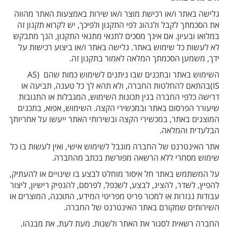
גלישה באתר ו/או רכישת מוצר ו/או שירות באמצעות האתר מהווה
את הסכמתך לקבל ולנהוג לפי התקנון ולפיכך, יש לקרוא תקנון זה
במלואו ובעיון. אם אינך מסכים לתנאי מתנאי התקנון, הנך מתבקש
לא לעשות כל שימוש באתר. גלישה באתר ו/או ביצוע רכישות על
ידך, משמען הסכמתך המלאה לאמור בתקנון זה.
השימוש באתר ובתכנים שבו ניתנים לשימוש כמות שהם (AS
IS)בהתאם להחלטות החברה, ולא תהא לך כל טענה, תביעה או
דרישה כלפי החברה בגין תכונות השימוש, המגבלות או התגובות
שיעורר הפרסום באתר ובמכשירי הקצה. השימוש, אפוא, בתכנים
המוצגים באתר, במכשירי הקצה ובשירותי האתר ייעשו על אחריותך
הבלעדית והמלאה.
אתר האינטרנט של החברה מוגבל לשימוש אישי, ואין לעשות בו כל
שימוש מסחרי ללא הרשאה מפורשת בכתב מהחברה.
על המשתמש באתר חל איסור מוחלט לבצע בו שינויים או להעתיק,
להפיץ, לשדר, להציג, לבצע, לשכפל, לפרסם, להנפיק רישיון, ליצור
עבודות נגזרות או למכור פריט מפריטי המידע, התוכנה, המוצרים או
השירותים שמקורם באתר האינטרנט של החברה.
החברה רשאית לסגור את האתר ולשנות, מעת לעת, את מבנהו,