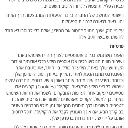
עבירה פלילית וצפויה לגרור הליכים משפטיים.
רישומי המחשב של החברה בדבר הפעולות המתבצעות דרך האתר
יהוו ראיה לכאורה לנכונות הפעולות.
על פי חוק, אינך מחויב למסור את המידע, אולם בלי למוסרו לא תוכל
להשתמש בשירותים אלה.
פרטיות
האתר משתמש בכלים אוטומטיים לצורך זיהוי השימוש באתר
ושיפור חווית הגולש. כלים אלו אוספים מידע כללי אודותיך ואודות
השימוש שלך באתר. מידע זה כולל, בין היתר, את כתובת אתר
האינטרנט ממנו הגעת לאתר, תאריך ביקורך, סוג הדפדפן שלך
וכדומה. מידע זה אינו מזהה אותך באופן אישי. בנוסף, החברה עושה
שימוש בקבצי מידע הנקראים "קוקיס" (Cookies). קבצים אלו
מסייעים לעקוב אחר העדפות המבקרים ולשפר את החוות השימוש
באתר. כך למשל, הקוקיס מאפשרים לשמור את הפרטים שהזנת
לטפסים השונים ובכך חוסכים ממך את זמן מילוי הפרטים בשנית
בביקורך הבא. אם אינך מעוניין לקבל את ה"קוקיס", תוכל לחסום
אותם על ידי שינוי ההגדרות בדפדפן שלך.
מנו ספנות בע"מ מכבדת את פרטיותך ומחויבת לשמור על כללי