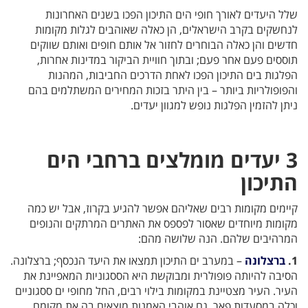
שלל היעדים לאורך חופי הים התיכון הפכו בשנים האחרונות
לנחשקים בקרב הישראלים, הן כאלה שאוהבים לגלות מקומות
חדשים והן כאלה הבוחרים לחזור אל אותם חופים ואותם שווקים
תוססים פעם אחר פעם; ובתוך חוויית הביקור במדינות אחרות,
הפלגות בים התיכון הפכו לאחת הדרכים החביבות, המהנות
והפופולריות ביותר – בין היתר בזכות המחירים המשתלמים בהם
ניתן להזמין הפלגות נופש למגוון יעדים.
3 יעדים מומלצים ברחבי הים
התיכון
קיימים מקומות רבים שאליהם אפשר להגיע בקרוז, אבל יש כמה
מקומות מיוחדים שאסור לפספס את האתרים המרתקים והנופים
המרהיבים שלהם. הנה שלושה מהם:
1.
ברצלונה
– במערב ים התיכון תמצאו את היעד הנכסף; ברצלונה.
הסיבה להיותה פופולרית ומבוקשת היא הססגוניות המאפיינת את
העיר. העיר מצטיינת במקומות בילוי רבים, החל מחופי ים ססגוניים
וכלה במסעדות פאר. גם אוהבי האמנות מוצאים בה את מקומם