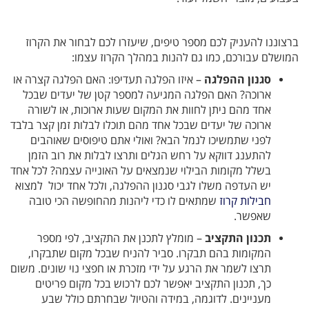
ברצוננו להעניק לכם מספר טיפים, שיעזרו לכם לבחור את הקרוז
המושלם עבורכם, כמו גם להנות במהלך הקרוז עצמו:
סגנון ההפלגה
– איזו הפלגה תעדיפו: האם הפלגה קצרה או
ארוכה? האם הפלגה המגיעה למספר קטן של יעדים שבכל
אחד מהם ניתן לחוות את המקום שעות ארוכות, או לשורה
ארוכה של יעדים שבכל אחד מהם תוכלו לבלות זמן קצר בלבד
לפני שתמשיכו לנמל הבא? ואולי אתם טיפוסים שאוהבים
להתענג דווקא על רחש הגלים ותרצו לבלות את רוב הזמן
בשלל מקומות הבילוי שנמצאים על האונייה עצמה? לכל אחד
יש העדפה משלו לגבי סגנון ההפלגה, ולכל אחד יכול למצוא
חבילות קרוז
שמתאים לו כדי ליהנות מהחופשה הכי טובה
שאפשר.
תכנון התקציב
– מומלץ לתכנן את התקציב, לפי מספר
המקומות בהם תבקרו. סביר להניח שבכל מקום שתבקרו,
תרצו לשמר את הרגע על ידי מזכרת או חפצי נוי שונים. משום
כך, תכנון התקציב יאפשר לכם לרכוש בכל מקום פריטים
מעניינים. לדוגמה, במידה והטיול שבחרתם כולל שבע