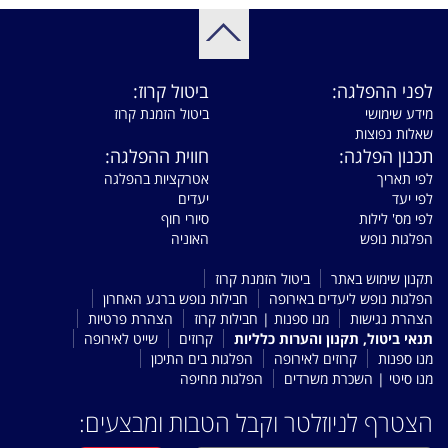
לפני ההפלגה:
ביטול קרוז:
מידע שימושי
ביטול הזמנת קרוז
שאלות נפוצות
תכנון הפלגה:
חווית ההפלגה:
לפי תאריך
אטרקציות בהפלגה
לפי יעד
יעדים
לפי מס' לילות
סיורי חוף
הפלגות נופש
האוניה
תקנון שימוש באתר
ביטול הזמנת קרוז
הפלגות נופש ליעדים באירופה
חבילות נופש ברגע האחרון
הצהרת נגישות
מנו ספנות | חבילות קרוז
הצהרת פרטיות
תנאי ביטול, תקנון והערות כלליות
קרוזים
שייט לאירופה
מנו ספנות
קרוזים לאירופה
הפלגות בים התיכון
מנו סיטי | השכרת משרדים
הפלגות מחיפה
הצטרף לניוזלטר וקבל הטבות ומבצעים: