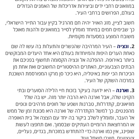
במוזאונים רחבי ידים וביצירות אדריכלות של האמנים הגדולים
בעולם, הפרושים ברחבי העיר.
חשוב לציין, מזג האויר יהיה חם מהרגיל בקיץ עבור התייר הישראלי,
כך שבימים חמים במיוחד מומלץ לסייר במוזאונים ולהנות מאוכל
משובח המוצע במסעדות מקומיות.
2
. ונציה
– העיר המרהיבה שהגשרים והתעלות בה עשו לה שם
כאחת הערים היפות והמיוחדות בעולם היא אחד היעדים המבוקשים
ביותר באירופה. ההפלגה אל ונציה הקסומה תחשוף בפניכם את
הבתים הצבעוניים, האתרים ההיסטוריים החשובים ואת אחת מן
הכיכרות הכי יפות באיטליה, היא כיכר סן מרקו המפורסמת השוכנת
במרכזה השוקק של העיר.
3.
וארנה
– היא ידועה בעיקר בזכות חיי הלילה הסוערים ובתי
הקזינו שלה, אבל וארנה היא הרבה יותר מזה. יש בה שלל
מוזיאונים, קתדרלות, טברנות ושפע של חופים מרהיבים ונופים
מהפנטים. כך למשל הקתדרלה של וארנה היא מכונת זמן של ממש
אל העבר, ומומלץ לשלב ביקור בה יחד עם הצצה אל בית האופרה
או המרחצאות הרומיים העתיקים שבסמוך. ואם תחפצו לעשות
שופינג, אין כמו וארנה כדי להתחדש במזכרות, בגדים, נעליים,
צעצועים, מוצרי חשמל ועוד.