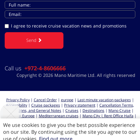
I agree to receive cruise vacation news and promotions
Send
Call us
+972-4-8606666
Copyright © 2026 Mano Maritime Ltd. All rights reserved
Privacy Policy
|
Cancel Order
|
europe
|
Last minute vacation packages
|
Accessibility
|
Cruise packages
|
Privacy statement
|
Cancellation Terms,
Regulations, and General Notes
|
Cruises
|
Destinations
|
Mano Cruise
|
Cruises to Europe
|
Mediterranean cruises
|
Mano City | Rent Office Haifa
|
Cruises from Haifa
We use cookies to give you the best possible experience
on our site. By continuing using the site you agree to our
use of cookies.
Find out more
All rights reserved for Mano Maritime LTD 2026 ©