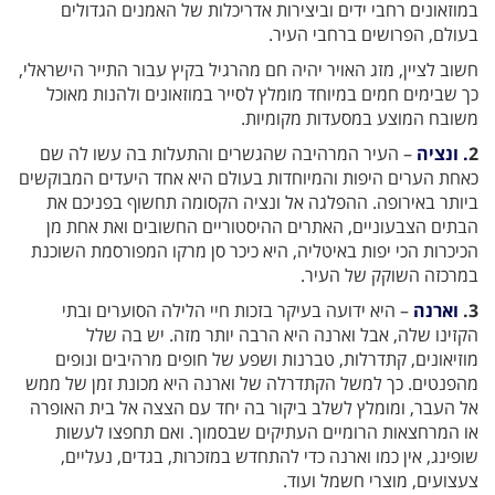
במוזאונים רחבי ידים וביצירות אדריכלות של האמנים הגדולים
בעולם, הפרושים ברחבי העיר.
חשוב לציין, מזג האויר יהיה חם מהרגיל בקיץ עבור התייר הישראלי,
כך שבימים חמים במיוחד מומלץ לסייר במוזאונים ולהנות מאוכל
משובח המוצע במסעדות מקומיות.
2
. ונציה
– העיר המרהיבה שהגשרים והתעלות בה עשו לה שם
כאחת הערים היפות והמיוחדות בעולם היא אחד היעדים המבוקשים
ביותר באירופה. ההפלגה אל ונציה הקסומה תחשוף בפניכם את
הבתים הצבעוניים, האתרים ההיסטוריים החשובים ואת אחת מן
הכיכרות הכי יפות באיטליה, היא כיכר סן מרקו המפורסמת השוכנת
במרכזה השוקק של העיר.
3.
וארנה
– היא ידועה בעיקר בזכות חיי הלילה הסוערים ובתי
הקזינו שלה, אבל וארנה היא הרבה יותר מזה. יש בה שלל
מוזיאונים, קתדרלות, טברנות ושפע של חופים מרהיבים ונופים
מהפנטים. כך למשל הקתדרלה של וארנה היא מכונת זמן של ממש
אל העבר, ומומלץ לשלב ביקור בה יחד עם הצצה אל בית האופרה
או המרחצאות הרומיים העתיקים שבסמוך. ואם תחפצו לעשות
שופינג, אין כמו וארנה כדי להתחדש במזכרות, בגדים, נעליים,
צעצועים, מוצרי חשמל ועוד.