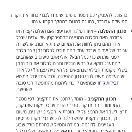
ברצוננו להעניק לכם מספר טיפים, שיעזרו לכם לבחור את הקרוז
המושלם עבורכם, כמו גם להנות במהלך הקרוז עצמו:
סגנון ההפלגה
– איזו הפלגה תעדיפו: האם הפלגה קצרה או
ארוכה? האם הפלגה המגיעה למספר קטן של יעדים שבכל
אחד מהם ניתן לחוות את המקום שעות ארוכות, או לשורה
ארוכה של יעדים שבכל אחד מהם תוכלו לבלות זמן קצר בלבד
לפני שתמשיכו לנמל הבא? ואולי אתם טיפוסים שאוהבים
להתענג דווקא על רחש הגלים ותרצו לבלות את רוב הזמן
בשלל מקומות הבילוי שנמצאים על האונייה עצמה? לכל אחד
יש העדפה משלו לגבי סגנון ההפלגה, ולכל אחד יכול למצוא
חבילות קרוז
שמתאים לו כדי ליהנות מהחופשה הכי טובה
שאפשר.
תכנון התקציב
– מומלץ לתכנן את התקציב, לפי מספר
המקומות בהם תבקרו. סביר להניח שבכל מקום שתבקרו,
תרצו לשמר את הרגע על ידי מזכרת או חפצי נוי שונים. משום
כך, תכנון התקציב יאפשר לכם לרכוש בכל מקום פריטים
מעניינים. לדוגמה, במידה והטיול שבחרתם כולל שבע
נקודות עצירה, מומלץ לתכנן מראש מהו התקציב שלכם לכל